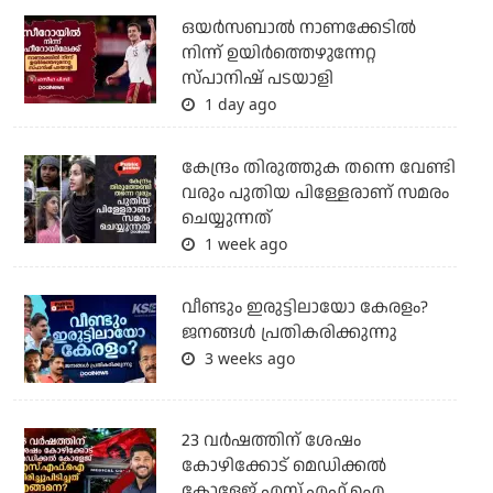
ഒയര്‍സബാൽ നാണക്കേടിൽ
നിന്ന് ഉയിർത്തെഴുന്നേറ്റ
സ്പാനിഷ് പടയാളി
1 day ago
കേന്ദ്രം തിരുത്തുക തന്നെ വേണ്ടി
വരും പുതിയ പിള്ളേരാണ് സമരം
ചെയ്യുന്നത്
1 week ago
വീണ്ടും ഇരുട്ടിലായോ കേരളം?
ജനങ്ങൾ പ്രതികരിക്കുന്നു
3 weeks ago
23 വർഷത്തിന് ശേഷം
കോഴിക്കോട് മെഡിക്കൽ
കോളേജ് എസ്.എഫ്.ഐ