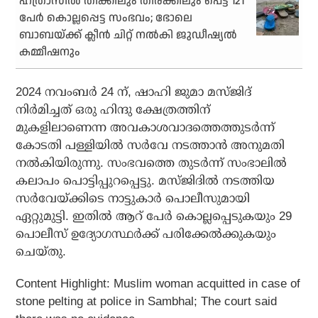
ഹത്രാസിൽ തിക്കിലും തിരക്കിലും പെട്ട് 121
പേർ കൊല്ലപ്പെട്ട സംഭവം; ഭോലെ
ബാബയ്ക്ക് ക്ലീൻ ചിറ്റ് നൽകി ജുഡീഷ്യൽ
കമ്മീഷനും
2024 നവംബർ 24 ന്, ഷാഹി ജുമാ മസ്ജിദ്
നിർമിച്ചത് ഒരു ഹിന്ദു ക്ഷേത്രത്തിന്
മുകളിലാണെന്ന അവകാശവാദത്തെത്തുടർന്ന്
കോടതി പള്ളിയിൽ സർവേ നടത്താൻ അനുമതി
നൽകിയിരുന്നു. സംഭവത്തെ തുടർന്ന് സംഭാലിൽ
കലാപം പൊട്ടിപ്പുറപ്പെട്ടു. മസ്ജിദിൽ നടത്തിയ
സർവേയ്ക്കിടെ നാട്ടുകാർ പൊലീസുമായി
ഏറ്റുമുട്ടി. ഇതിൽ ആറ് പേർ കൊല്ലപ്പെടുകയും 29
പൊലീസ് ഉദ്യോഗസ്ഥർക്ക് പരിക്കേൽക്കുകയും
ചെയ്തു.
Content Highlight: Muslim woman acquitted in case of
stone pelting at police in Sambhal; The court said