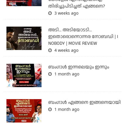
തിരിച്ചുപിടിച്ചത് എങ്ങനെ?
3 weeks ago
അടി... അടിയോടടി...
ഇതൊരൊന്നൊന്നര നോബഡി | I
NOBODY | MOVIE REVIEW
4 weeks ago
ബംഗാള്‍ ഇന്നലെയും ഇന്നും
1 month ago
ബം​ഗാൾ എങ്ങനെ ഇങ്ങനെയായി
1 month ago