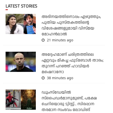
LATEST STORIES
അഭിനയത്തിനൊപ്പം എഴുത്തും,
പുതിയ പുസ്തകത്തിന്റെ
വിശേഷങ്ങളുമായി വിസ്മയ
മോഹൻലാൽ
21 minutes ago
അദ്ദേഹമാണ് ചരിത്രത്തിലെ
ഏറ്റവും മികച്ച ഫുട്‌ബോള്‍ താരം;
തുറന്ന് പറഞ്ഞ് ഹാവിയര്‍
മഷെറാനോ
38 minutes ago
ഡൂംസ്‌ഡേയില്‍
സ്‌പൈഡര്‍മാനുമുണ്ട്, പക്ഷേ
ചെറിയൊരു ട്വിസ്റ്റ്... സിരപ്പാന
തരമാന സംഭവം ലോഡിങ്