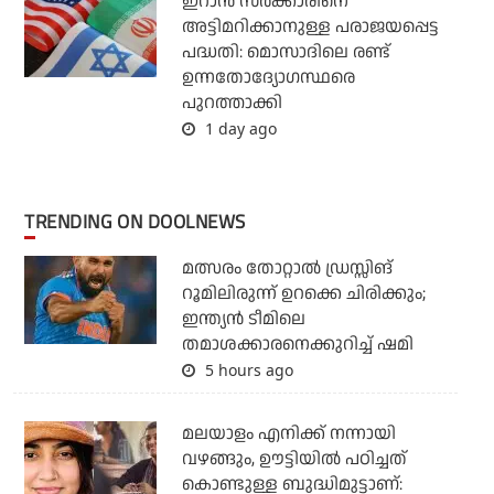
ഇറാന്‍ സര്‍ക്കാരിനെ
അട്ടിമറിക്കാനുള്ള പരാജയപ്പെട്ട
പദ്ധതി: മൊസാദിലെ രണ്ട്
ഉന്നതോദ്യോഗസ്ഥരെ
പുറത്താക്കി
1 day ago
TRENDING ON DOOLNEWS
മത്സരം തോറ്റാല്‍ ഡ്രസ്സിങ്
റൂമിലിരുന്ന് ഉറക്കെ ചിരിക്കും;
ഇന്ത്യന്‍ ടീമിലെ
തമാശക്കാരനെക്കുറിച്ച് ഷമി
5 hours ago
മലയാളം എനിക്ക് നന്നായി
വഴങ്ങും, ഊട്ടിയില്‍ പഠിച്ചത്
കൊണ്ടുള്ള ബുദ്ധിമുട്ടാണ്: