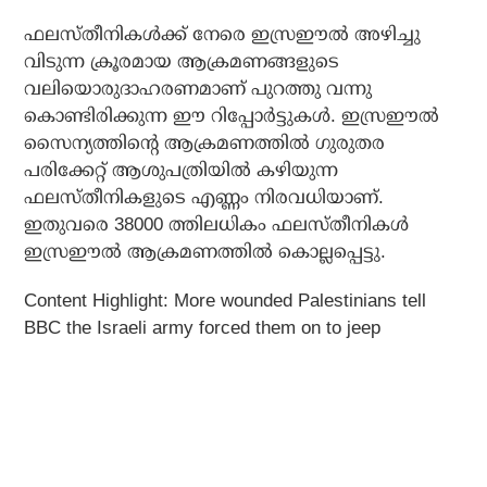
ഫലസ്തീനികൾക്ക് നേരെ ഇസ്രഈൽ അഴിച്ചു
വിടുന്ന ക്രൂരമായ ആക്രമണങ്ങളുടെ
വലിയൊരുദാഹരണമാണ് പുറത്തു വന്നു
കൊണ്ടിരിക്കുന്ന ഈ റിപ്പോർട്ടുകൾ. ഇസ്രഈൽ
സൈന്യത്തിന്റെ ആക്രമണത്തിൽ ഗുരുതര
പരിക്കേറ്റ് ആശുപത്രിയിൽ കഴിയുന്ന
ഫലസ്തീനികളുടെ എണ്ണം നിരവധിയാണ്.
ഇതുവരെ 38000 ത്തിലധികം ഫലസ്തീനികൾ
ഇസ്രഈൽ ആക്രമണത്തിൽ കൊല്ലപ്പെട്ടു.
Content Highlight: More wounded Palestinians tell
BBC the Israeli army forced them on to jeep