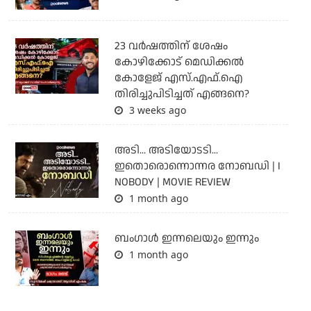
23 വർഷത്തിന് ശേഷം
കോഴിക്കോട് മെഡിക്കൽ
കോളേജ് എസ്.എഫ്.ഐ
തിരിച്ചുപിടിച്ചത് എങ്ങനെ?
3 weeks ago
അടി... അടിയോടടി...
ഇതൊരൊന്നൊന്നര നോബഡി | I
NOBODY | MOVIE REVIEW
1 month ago
ബംഗാള്‍ ഇന്നലെയും ഇന്നും
1 month ago