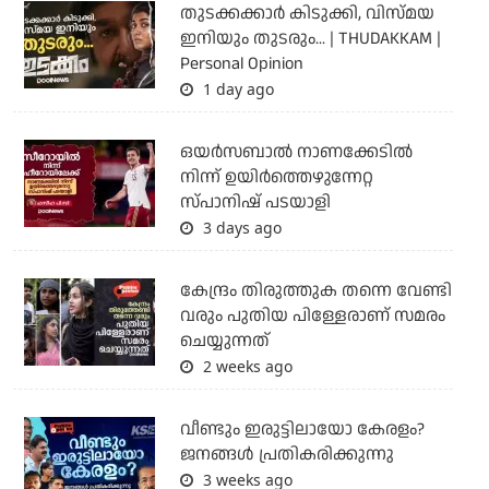
തുടക്കക്കാര്‍ കിടുക്കി, വിസ്മയ
ഇനിയും തുടരും... | THUDAKKAM |
Personal Opinion
1 day ago
ഒയര്‍സബാൽ നാണക്കേടിൽ
നിന്ന് ഉയിർത്തെഴുന്നേറ്റ
സ്പാനിഷ് പടയാളി
3 days ago
കേന്ദ്രം തിരുത്തുക തന്നെ വേണ്ടി
വരും പുതിയ പിള്ളേരാണ് സമരം
ചെയ്യുന്നത്
2 weeks ago
വീണ്ടും ഇരുട്ടിലായോ കേരളം?
ജനങ്ങൾ പ്രതികരിക്കുന്നു
3 weeks ago