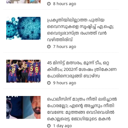
8 hours ago
പ്രകൃതിയിലില്ലാത്ത പുതിയ
വൈറസുകളെ സൃഷ്ടിച്ച് എ.ഐ;
വൈദ്യശാസ്ത്ര രംഗത്ത് വന്‍
വഴിത്തിരിവ്
7 hours ago
45 മിനിട്ട് മത്സരം, മൂന്ന് ടീം, ഒറ്റ
കിരീടം; 2002ന് ശേഷം ത്രികോണ
പോരിനൊരുങ്ങി ബാഴ്‌സ
9 hours ago
പൊലീസിന് മാത്രം നീതി ലഭിച്ചാല്‍
പോരല്ലോ; എന്റെ അച്ഛനും നീതി
വേണ്ടേ: മുത്തങ്ങ വെടിവെപ്പില്‍
കൊല്ലപ്പെട്ട ജോഗിയുടെ മകന്‍
1 day ago