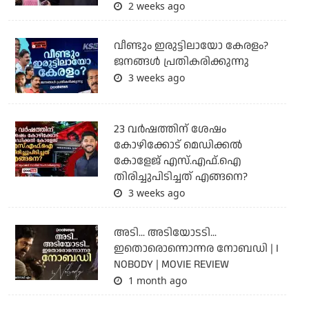
2 weeks ago
വീണ്ടും ഇരുട്ടിലായോ കേരളം?
ജനങ്ങൾ പ്രതികരിക്കുന്നു
3 weeks ago
23 വർഷത്തിന് ശേഷം
കോഴിക്കോട് മെഡിക്കൽ
കോളേജ് എസ്.എഫ്.ഐ
തിരിച്ചുപിടിച്ചത് എങ്ങനെ?
3 weeks ago
അടി... അടിയോടടി...
ഇതൊരൊന്നൊന്നര നോബഡി | I
NOBODY | MOVIE REVIEW
1 month ago