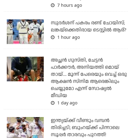
7 hours ago
സുദര്‍ശന് പകരം രണ്ട് ചോയിസ്;
ലങ്കയ്‌ക്കെതിരായ ടെസ്റ്റില്‍ ആര്?
1 hour ago
അച്ഛന്‍ ഗുസ്തി, ചേട്ടന്‍
പാര്‍ക്കൗര്‍, അനിയത്തി മൊയ്
തായ്.... മൂന്ന് പേരെയും വെച്ച് ഒരു
ആക്ഷന്‍ സിനിമ ആരെങ്കിലും
ചെയ്യുമോ എന്ന് സോഷ്യല്‍
മീഡിയ
1 day ago
ഇന്ത്യയ്ക്ക് വീണ്ടും വമ്പന്‍
തിരിച്ചടി; ബുംറയ്ക്ക് പിന്നാലെ
സൂപ്പര്‍ താരവും പുറത്ത്!