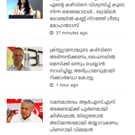
എന്റെ കഴിവിനെ വിശ്വസിച്ച് കൂടെ
നിന്ന ഒരേയൊരാള്‍... ട്രെയ്‌ലര്‍
ലോഞ്ചില്‍ കണ്ണ് നിറഞ്ഞ് ഗീതു
മോഹന്‍ദാസ്
57 minutes ago
ക്രിസ്റ്റ്യാനോയുടെ കഴിവിനെ
അഭിനന്ദിക്കണം, ഫൈനലില്‍
മെസിക്ക് ഒന്നും ചെയ്യാന്‍
സാധിച്ചില്ല; അഭിപ്രായവുമായി
റിക്കാര്‍ഡോ കോസ്റ്റ
1 hour ago
വന്ദേമാതരം: ആര്‍.എസ്.എസ്
അജണ്ടയ്ക്ക് പൂര്‍ണമായി
കീഴ്‌പ്പെടല്‍, തിരുത്താന്‍
അടിയന്തരമായി തയ്യാറാകണം:
പിണറായി വിജയന്‍