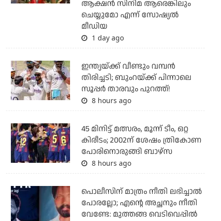
ആക്ഷന്‍ സിനിമ ആരെങ്കിലും
ചെയ്യുമോ എന്ന് സോഷ്യല്‍
മീഡിയ
1 day ago
ഇന്ത്യയ്ക്ക് വീണ്ടും വമ്പന്‍
തിരിച്ചടി; ബുംറയ്ക്ക് പിന്നാലെ
സൂപ്പര്‍ താരവും പുറത്ത്!
8 hours ago
45 മിനിട്ട് മത്സരം, മൂന്ന് ടീം, ഒറ്റ
കിരീടം; 2002ന് ശേഷം ത്രികോണ
പോരിനൊരുങ്ങി ബാഴ്‌സ
8 hours ago
പൊലീസിന് മാത്രം നീതി ലഭിച്ചാല്‍
പോരല്ലോ; എന്റെ അച്ഛനും നീതി
വേണ്ടേ: മുത്തങ്ങ വെടിവെപ്പില്‍