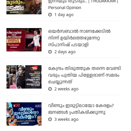
ഇനിയും തുടരും... | THUDAKKAM |
Personal Opinion
1 day ago
ഒയര്‍സബാൽ നാണക്കേടിൽ
നിന്ന് ഉയിർത്തെഴുന്നേറ്റ
സ്പാനിഷ് പടയാളി
2 days ago
കേന്ദ്രം തിരുത്തുക തന്നെ വേണ്ടി
വരും പുതിയ പിള്ളേരാണ് സമരം
ചെയ്യുന്നത്
2 weeks ago
വീണ്ടും ഇരുട്ടിലായോ കേരളം?
ജനങ്ങൾ പ്രതികരിക്കുന്നു
3 weeks ago