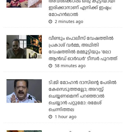
അവർക്കൊപ്പം ഒരു കുട്ടിയായി
ഇരിക്കാനാണ് എനിക്ക് ഇഷ്ടം:
മോഹൻലാൽ
2 minutes ago
വീണ്ടും പൊലീസ് വേഷത്തിൽ
പ്രകാശ് വർമ്മ, അഥിതി
വേഷത്തിൽ മമ്മൂട്ടിയും ‘ലോ
ആൻഡ് ഓർഡർ’ ടീസർ പുറത്ത്
58 minutes ago
ടി.ജി മോഹന്‍ ദാസിന്റെ പേരില്‍
കേസെടുത്തല്ലോ; അറസ്റ്റ്
ചെയ്യണമെന്ന് പറഞ്ഞാല്‍
ചെയ്യാന്‍ പറ്റുമോ: രമേശ്
ചെന്നിത്തല
1 hour ago