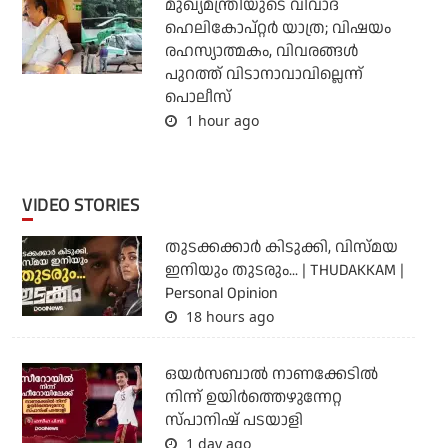
മുഖ്യമന്ത്രിയുടെ വിവാദ
ഹെലികോപ്റ്റര്‍ യാത്ര; വിഷയം
രഹസ്യാത്മകം, വിവരങ്ങള്‍
പുറത്ത് വിടാനാവാവില്ലെന്ന്
പൊലീസ്
1 hour ago
VIDEO STORIES
തുടക്കക്കാര്‍ കിടുക്കി, വിസ്മയ
ഇനിയും തുടരും... | THUDAKKAM |
Personal Opinion
18 hours ago
ഒയര്‍സബാൽ നാണക്കേടിൽ
നിന്ന് ഉയിർത്തെഴുന്നേറ്റ
സ്പാനിഷ് പടയാളി
1 day ago