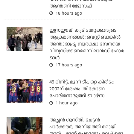
ആന്തണി ജോസഫ്
18 hours ago
ഇസ്രഈലി കുടിയേറ്റക്കാരുടെ
ആക്രമണങ്ങള്‍: വെസ്റ്റ് ബാങ്കില്‍
അന്താരാഷ്ട്ര സുരക്ഷാ സേനയെ
വിന്യസിക്കണമെന്ന് ലാന്‍ഡ് ഫോര്‍
ഓള്‍
17 hours ago
45 മിനിട്ട്, മൂന്ന് ടീം, ഒറ്റ കിരീടം;
2002ന് ശേഷം ത്രികോണ
പോരിനൊരുങ്ങി ബാഴ്‌സ
1 hour ago
അച്ഛന്‍ ഗുസ്തി, ചേട്ടന്‍
പാര്‍ക്കൗര്‍, അനിയത്തി മൊയ്
തായ്.... മൂന്ന് പേരെയും വെച്ച് ഒരു