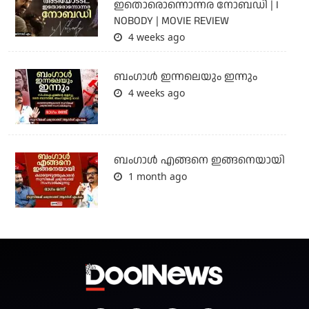
ഇതൊരൊന്നൊന്നര നോബഡി | I
NOBODY | MOVIE REVIEW
4 weeks ago
ബംഗാള്‍ ഇന്നലെയും ഇന്നും
4 weeks ago
ബം​ഗാൾ എങ്ങനെ ഇങ്ങനെയായി
1 month ago