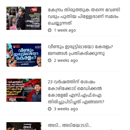
കേന്ദ്രം തിരുത്തുക തന്നെ വേണ്ടി
വരും പുതിയ പിള്ളേരാണ് സമരം
ചെയ്യുന്നത്
1 week ago
വീണ്ടും ഇരുട്ടിലായോ കേരളം?
ജനങ്ങൾ പ്രതികരിക്കുന്നു
2 weeks ago
23 വർഷത്തിന് ശേഷം
കോഴിക്കോട് മെഡിക്കൽ
കോളേജ് എസ്.എഫ്.ഐ
തിരിച്ചുപിടിച്ചത് എങ്ങനെ?
3 weeks ago
അടി... അടിയോടടി...