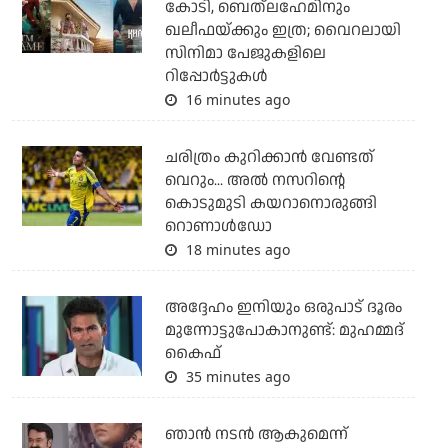
കോടി, ബെത്‌ലഹേമിനും
ഖലീഫയ്ക്കും ഇത്ര; വൈറലായി
സിനിമാ പേജുകളിലെ
റിപ്പോര്‍ട്ടുകള്‍
16 minutes ago
ചരിത്രം കുറിക്കാന്‍ വേണ്ടത്
വെറും... അല്‍ നസറിന്റെ
കൊടുമുടി കയറാനൊരുങ്ങി
റൊണാള്‍ഡോ
18 minutes ago
അദ്ദേഹം ഇനിയും ഒരുപാട് ദൂരം
മുന്നോട്ടുപോകാനുണ്ട്: മുഹമ്മദ്
കൈഫ്
35 minutes ago
ഞാൻ നടൻ ആകുമെന്ന്