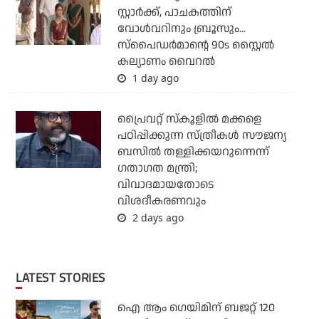
സ്റ്റാര്‍ക്ക്, പാചകത്തിന്
വോള്‍വറിനും ബ്രൂസും...
സ്‌പൈഡര്‍മാന്റെ 90s സ്റ്റൈല്‍
കല്യാണം വൈറല്‍
1 day ago
പ്രൈവറ്റ് സ്‌കൂളില്‍ മക്കളെ
പഠിപ്പിക്കുന്ന സ്ത്രീകള്‍ സൗജന്യ
ബസില്‍ തള്ളിക്കയറുന്നെന്ന്
ഗതാഗത മന്ത്രി;
വിവാദമായതോടെ
വിശദീകരണവും
2 days ago
LATEST STORIES
ഐ ആം ഗെയിമിന് ബജറ്റ് 120