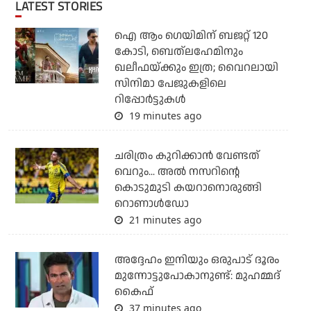
LATEST STORIES
ഐ ആം ഗെയിമിന് ബജറ്റ് 120
കോടി, ബെത്‌ലഹേമിനും
ഖലീഫയ്ക്കും ഇത്ര; വൈറലായി
സിനിമാ പേജുകളിലെ
റിപ്പോര്‍ട്ടുകള്‍
19 minutes ago
ചരിത്രം കുറിക്കാന്‍ വേണ്ടത്
വെറും... അല്‍ നസറിന്റെ
കൊടുമുടി കയറാനൊരുങ്ങി
റൊണാള്‍ഡോ
21 minutes ago
അദ്ദേഹം ഇനിയും ഒരുപാട് ദൂരം
മുന്നോട്ടുപോകാനുണ്ട്: മുഹമ്മദ്
കൈഫ്
37 minutes ago