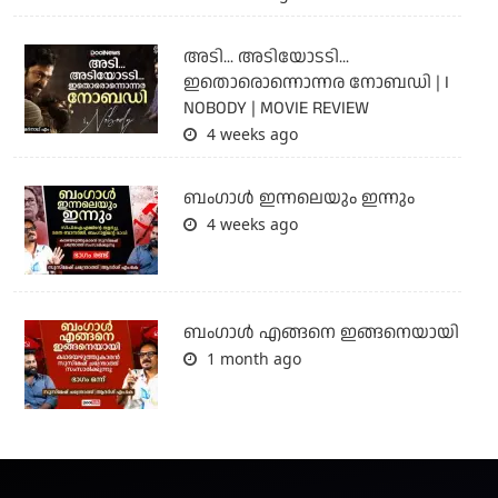
അടി... അടിയോടടി...
ഇതൊരൊന്നൊന്നര നോബഡി | I
NOBODY | MOVIE REVIEW
4 weeks ago
ബംഗാള്‍ ഇന്നലെയും ഇന്നും
4 weeks ago
ബം​ഗാൾ എങ്ങനെ ഇങ്ങനെയായി
1 month ago