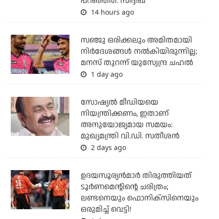
പറഞ്ഞത്: സിദ്ദിഖ്
14 hours ago
സഞ്ജു ഒരിക്കലും അമിതമായി
നിര്‍ദേശങ്ങള്‍ നല്‍കിയിരുന്നില്ല;
മനസ് തുറന്ന് യുസ്വേന്ദ്ര ചഹല്‍
1 day ago
സോഷ്യല്‍ മീഡിയയെ
നിയന്ത്രിക്കണം, ഇതാണ്
അനുയോജ്യമായ സമയം:
മുഖ്യമന്ത്രി വി.ഡി. സതീശന്‍
2 days ago
ഉദയസൂര്യന്‍മാര്‍ തിരുത്തിയത്
ടൂര്‍ണമെന്റിന്റെ ചരിത്രം;
ലണ്ടനെയും ഫൊനിക്‌സിനെയും
ഒരുമിച്ച് വെട്ടി!