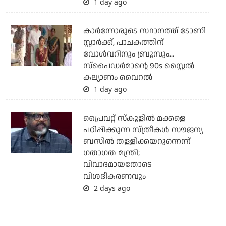
1 day ago
കാര്‍ന്നോരുടെ സ്ഥാനത്ത് ടോണി
സ്റ്റാര്‍ക്ക്, പാചകത്തിന്
വോള്‍വറിനും ബ്രൂസും...
സ്‌പൈഡര്‍മാന്റെ 90s സ്റ്റൈല്‍
കല്യാണം വൈറല്‍
1 day ago
പ്രൈവറ്റ് സ്‌കൂളില്‍ മക്കളെ
പഠിപ്പിക്കുന്ന സ്ത്രീകള്‍ സൗജന്യ
ബസില്‍ തള്ളിക്കയറുന്നെന്ന്
ഗതാഗത മന്ത്രി;
വിവാദമായതോടെ
വിശദീകരണവും
2 days ago