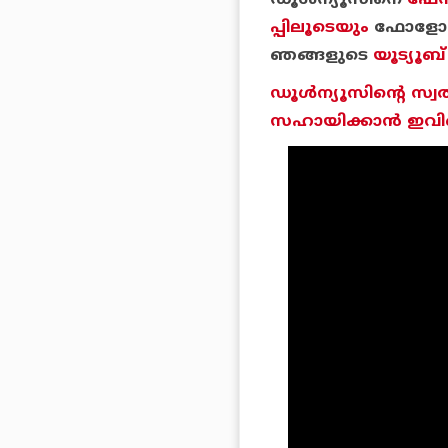
ഡൂള്‍ന്യൂസിനെ
ഫേസ
പ്പിലൂടെയും
ഫോളോ ചെ
ഞങ്ങളുടെ
യൂട്യൂബ്
ഡൂള്‍ന്യൂസിന്റെ സ്വ
സഹായിക്കാന്‍ ഇവിടെ 