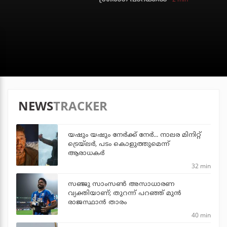
NEWS
TRACKER
യഷും യഷും നേര്‍ക്ക് നേര്‍... നാലര മിനിറ്റ്
ട്രെയ്‌ലര്‍, പടം കൊളുത്തുമെന്ന്
ആരാധകര്‍
32 min
സഞ്ജു സാംസണ്‍ അസാധാരണ
വ്യക്തിയാണ്; തുറന്ന് പറഞ്ഞ് മുന്‍
രാജസ്ഥാന്‍ താരം
40 min