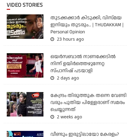
VIDEO STORIES
തുടക്കക്കാര്‍ കിടുക്കി, വിസ്മയ
ഇനിയും തുടരും... | THUDAKKAM |
Personal Opinion
23 hours ago
ഒയര്‍സബാൽ നാണക്കേടിൽ
നിന്ന് ഉയിർത്തെഴുന്നേറ്റ
സ്പാനിഷ് പടയാളി
2 days ago
കേന്ദ്രം തിരുത്തുക തന്നെ വേണ്ടി
വരും പുതിയ പിള്ളേരാണ് സമരം
ചെയ്യുന്നത്
2 weeks ago
വീണ്ടും ഇരുട്ടിലായോ കേരളം?