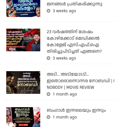
ജനങ്ങൾ പ്രതികരിക്കുന്നു
3 weeks ago
23 വർഷത്തിന് ശേഷം
കോഴിക്കോട് മെഡിക്കൽ
കോളേജ് എസ്.എഫ്.ഐ
തിരിച്ചുപിടിച്ചത് എങ്ങനെ?
3 weeks ago
അടി... അടിയോടടി...
ഇതൊരൊന്നൊന്നര നോബഡി | I
NOBODY | MOVIE REVIEW
1 month ago
ബംഗാള്‍ ഇന്നലെയും ഇന്നും
1 month ago