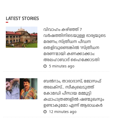
LATEST STORIES
വിവാഹം കഴിഞ്ഞ് 7
വര്‍ഷത്തിനിടെയുള്ള ഭാര്യയുടെ
മരണം; സ്ത്രീധന പീഡന
തെളിവുണ്ടെങ്കില്‍ 'സ്ത്രീധന
മരണ'മായി കണക്കാക്കാം:
അലഹാബാദ് ഹൈക്കോടതി
5 minutes ago
ബല്‍റാം, താരാദാസ്, ജോസഫ്
അലക്‌സ്... സീക്വലെടുത്ത്
കോമഡി പീസായ മമ്മൂട്ടി
കഥാപാത്രങ്ങളില്‍ ഷണ്മുഖനും
ഉണ്ടാകുമോ എന്ന് ആരാധകര്‍
12 minutes ago