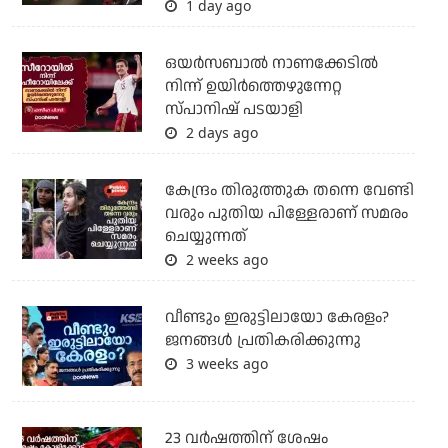
1 day ago
ഒയര്‍സബാൽ നാണക്കേടിൽ
നിന്ന് ഉയിർത്തെഴുന്നേറ്റ
സ്പാനിഷ് പടയാളി
2 days ago
കേന്ദ്രം തിരുത്തുക തന്നെ വേണ്ടി
വരും പുതിയ പിള്ളേരാണ് സമരം
ചെയ്യുന്നത്
2 weeks ago
വീണ്ടും ഇരുട്ടിലായോ കേരളം?
ജനങ്ങൾ പ്രതികരിക്കുന്നു
3 weeks ago
23 വർഷത്തിന് ശേഷം