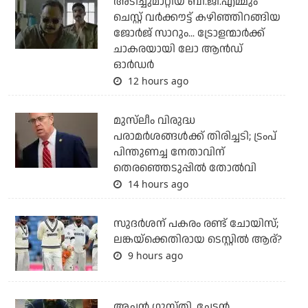
അടിച്ചുമാറ്റിയ ബി.ജി.എമ്മും
ചെസ്റ്റ് വര്‍ക്കൗട്ട് കഴിഞ്ഞിറങ്ങിയ
ജോര്‍ജ് സാറും... ട്രോളന്മാര്‍ക്ക്
ചാകരയായി ലോ ആന്‍ഡ്
ഓര്‍ഡര്‍
12 hours ago
മുസ്‌ലീം വിരുദ്ധ
പരാമര്‍ശങ്ങള്‍ക്ക് തിരിച്ചടി; ട്രംപ്
പിന്തുണച്ച നേതാവിന്
തെരഞ്ഞെടുപ്പില്‍ തോല്‍വി
14 hours ago
സുദര്‍ശന് പകരം രണ്ട് ചോയിസ്;
ലങ്കയ്‌ക്കെതിരായ ടെസ്റ്റില്‍ ആര്?
9 hours ago
അച്ഛന്‍ ഗുസ്തി, ചേട്ടന്‍