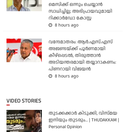
മെസിക്ക് ഒന്നും ചെയ്യാന്‍
സാധിച്ചില്ല; അഭിപ്രായവുമായി
റിക്കാര്‍ഡോ കോസ്റ്റ
8 hours ago
വന്ദേമാതരം: ആര്‍.എസ്.എസ്
അജണ്ടയ്ക്ക് പൂര്‍ണമായി
കീഴ്‌പ്പെടല്‍, തിരുത്താന്‍
അടിയന്തരമായി തയ്യാറാകണം:
പിണറായി വിജയന്‍
8 hours ago
VIDEO STORIES
തുടക്കക്കാര്‍ കിടുക്കി, വിസ്മയ
ഇനിയും തുടരും... | THUDAKKAM |
Personal Opinion