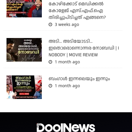
കോഴിക്കോട് മെഡിക്കൽ
കോളേജ് എസ്.എഫ്.ഐ
തിരിച്ചുപിടിച്ചത് എങ്ങനെ?
3 weeks ago
അടി... അടിയോടടി...
ഇതൊരൊന്നൊന്നര നോബഡി | I
NOBODY | MOVIE REVIEW
1 month ago
ബംഗാള്‍ ഇന്നലെയും ഇന്നും
1 month ago