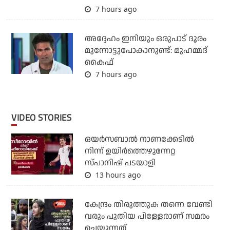
7 hours ago
അദ്ദേഹം ഇനിയും ഒരുപാട് ദൂരം
മുന്നോട്ടുപോകാനുണ്ട്: മുഹമ്മദ്
കൈഫ്
7 hours ago
VIDEO STORIES
ഒയര്‍സബാൽ നാണക്കേടിൽ
നിന്ന് ഉയിർത്തെഴുന്നേറ്റ
സ്പാനിഷ് പടയാളി
13 hours ago
കേന്ദ്രം തിരുത്തുക തന്നെ വേണ്ടി
വരും പുതിയ പിള്ളേരാണ് സമരം
ചെയ്യുന്നത്