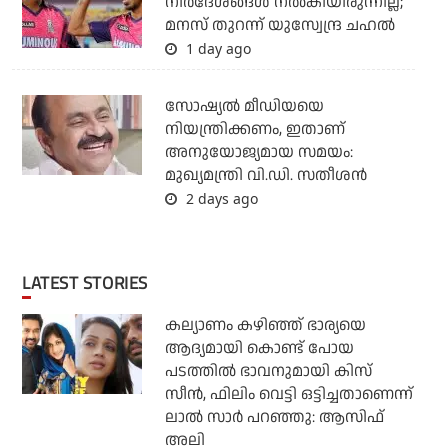
നിര്‍ദേശങ്ങള്‍ നല്‍കിയിരുന്നില്ല;
മനസ് തുറന്ന് യുസ്വേന്ദ്ര ചഹല്‍
1 day ago
സോഷ്യല്‍ മീഡിയയെ
നിയന്ത്രിക്കണം, ഇതാണ്
അനുയോജ്യമായ സമയം:
മുഖ്യമന്ത്രി വി.ഡി. സതീശന്‍
2 days ago
LATEST STORIES
കല്യാണം കഴിഞ്ഞ് ഭാര്യയെ
ആദ്യമായി കൊണ്ട് പോയ
പടത്തില്‍ ഭാവനുമായി കിസ്
സീന്‍, ഫിലിം വെട്ടി ഒട്ടിച്ചതാണെന്ന്
ലാല്‍ സാര്‍ പറഞ്ഞു: ആസിഫ്
അലി