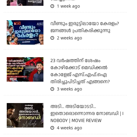
1 week ago
വീണ്ടും ഇരുട്ടിലായോ കേരളം?
ജനങ്ങൾ പ്രതികരിക്കുന്നു
2 weeks ago
23 വർഷത്തിന് ശേഷം
കോഴിക്കോട് മെഡിക്കൽ
കോളേജ് എസ്.എഫ്.ഐ
തിരിച്ചുപിടിച്ചത് എങ്ങനെ?
3 weeks ago
അടി... അടിയോടടി...
ഇതൊരൊന്നൊന്നര നോബഡി | I
NOBODY | MOVIE REVIEW
4 weeks ago