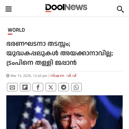
WORLD
ഭരണഘടനാ തടസ്സം;
യുദ്ധകപ്പലുകള്‍ അയക്കാനാവില്ല;
ട്രംപിനെ തള്ളി ജപ്പാന്‍
Mar 15, 2026, 12:40 pm
നിഷാന. വി.വി