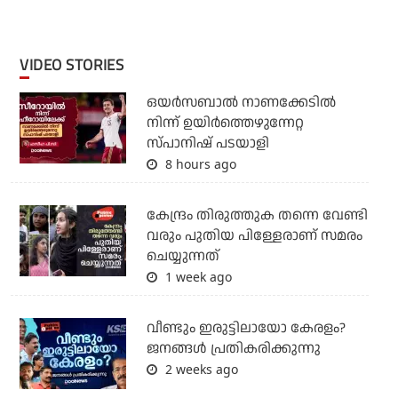
VIDEO STORIES
ഒയര്‍സബാൽ നാണക്കേടിൽ
നിന്ന് ഉയിർത്തെഴുന്നേറ്റ
സ്പാനിഷ് പടയാളി
8 hours ago
കേന്ദ്രം തിരുത്തുക തന്നെ വേണ്ടി
വരും പുതിയ പിള്ളേരാണ് സമരം
ചെയ്യുന്നത്
1 week ago
വീണ്ടും ഇരുട്ടിലായോ കേരളം?
ജനങ്ങൾ പ്രതികരിക്കുന്നു
2 weeks ago