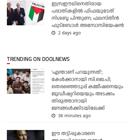
ഇസ്രഈലിനെതിരായ
പരാതികളില്‍ ഫിഫയുടേത്
നിശബ്ദ പിന്തുണ; ഫലസ്തീന്‍
ഫുട്‌ബോള്‍ അസോസിയേഷന്‍
2 days ago
TRENDING ON DOOLNEWS
'എന്താണ് പറയുന്നത്';
കേള്‍ക്കാനായി സി.ജെ.പി;
തെരഞ്ഞെടുപ്പ് കമ്മീഷനെയും
ജുഡീഷ്യറിയെയും അടക്കം
തിരുത്താനായി
ജനങ്ങള്‍ക്കിടയിലേക്ക്
36 minutes ago
ഈ തട്ടിപ്പുകാരനെ