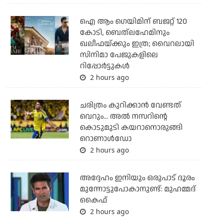
ഐ ആം ഗെയിമിന് ബജറ്റ് 120
കോടി, ബെത്‌ലഹേമിനും
ഖലീഫയ്ക്കും ഇത്ര; വൈറലായി
സിനിമാ പേജുകളിലെ
റിപ്പോര്‍ട്ടുകള്‍
2 hours ago
ചരിത്രം കുറിക്കാന്‍ വേണ്ടത്
വെറും... അല്‍ നസറിന്റെ
കൊടുമുടി കയറാനൊരുങ്ങി
റൊണാള്‍ഡോ
2 hours ago
അദ്ദേഹം ഇനിയും ഒരുപാട് ദൂരം
മുന്നോട്ടുപോകാനുണ്ട്: മുഹമ്മദ്
കൈഫ്
2 hours ago