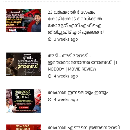
23 വർഷത്തിന് ശേഷം
കോഴിക്കോട് മെഡിക്കൽ
കോളേജ് എസ്.എഫ്.ഐ
തിരിച്ചുപിടിച്ചത് എങ്ങനെ?
3 weeks ago
അടി... അടിയോടടി...
ഇതൊരൊന്നൊന്നര നോബഡി | I
NOBODY | MOVIE REVIEW
4 weeks ago
ബംഗാള്‍ ഇന്നലെയും ഇന്നും
4 weeks ago
ബം​ഗാൾ എങ്ങനെ ഇങ്ങനെയായി