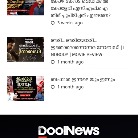
കോഴിക്കോട് മെഡിക്കൽ
കോളേജ് എസ്.എഫ്.ഐ
തിരിച്ചുപിടിച്ചത് എങ്ങനെ?
3 weeks ago
അടി... അടിയോടടി...
ഇതൊരൊന്നൊന്നര നോബഡി | I
NOBODY | MOVIE REVIEW
1 month ago
ബംഗാള്‍ ഇന്നലെയും ഇന്നും
1 month ago