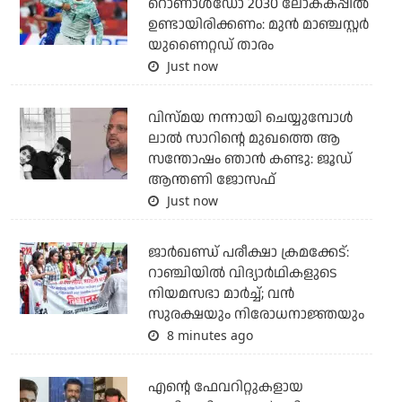
റൊണാള്‍ഡോ 2030 ലോകകപ്പില്‍
ഉണ്ടായിരിക്കണം: മുന്‍ മാഞ്ചസ്റ്റര്‍
യുണൈറ്റഡ് താരം
Just now
വിസ്മയ നന്നായി ചെയ്യുമ്പോൾ
ലാൽ സാറിന്റെ മുഖത്തെ ആ
സന്തോഷം ഞാൻ കണ്ടു: ജൂഡ്
ആന്തണി ജോസഫ്
Just now
ജാര്‍ഖണ്ഡ് പരീക്ഷാ ക്രമക്കേട്:
റാഞ്ചിയില്‍ വിദ്യാര്‍ഥികളുടെ
നിയമസഭാ മാര്‍ച്ച്; വന്‍
സുരക്ഷയും നിരോധനാജ്ഞയും
8 minutes ago
എന്റെ ഫേവറിറ്റുകളായ