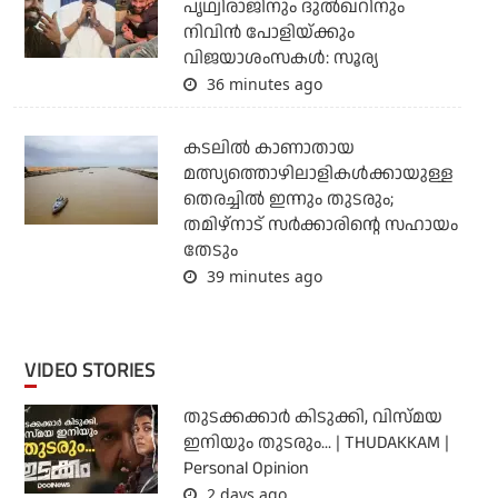
പൃഥ്വിരാജിനും ദുല്‍ഖറിനും
നിവിന്‍ പോളിയ്ക്കും
വിജയാശംസകള്‍: സൂര്യ
36 minutes ago
കടലില്‍ കാണാതായ
മത്സ്യത്തൊഴിലാളികള്‍ക്കായുള്ള
തെരച്ചില്‍ ഇന്നും തുടരും;
തമിഴ്‌നാട് സര്‍ക്കാരിന്റെ സഹായം
തേടും
39 minutes ago
VIDEO STORIES
തുടക്കക്കാര്‍ കിടുക്കി, വിസ്മയ
ഇനിയും തുടരും... | THUDAKKAM |
Personal Opinion
2 days ago