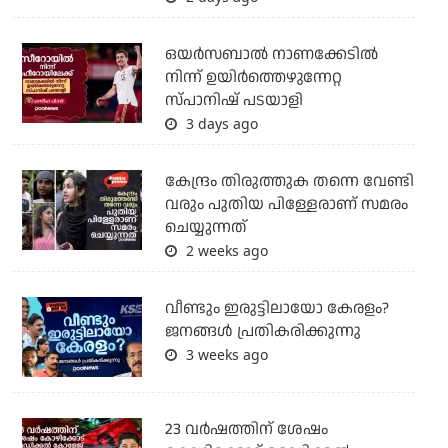
ഒയര്‍സബാൽ നാണക്കേടിൽ
നിന്ന് ഉയിർത്തെഴുന്നേറ്റ
സ്പാനിഷ് പടയാളി
3 days ago
കേന്ദ്രം തിരുത്തുക തന്നെ വേണ്ടി
വരും പുതിയ പിള്ളേരാണ് സമരം
ചെയ്യുന്നത്
2 weeks ago
വീണ്ടും ഇരുട്ടിലായോ കേരളം?
ജനങ്ങൾ പ്രതികരിക്കുന്നു
3 weeks ago
23 വർഷത്തിന് ശേഷം