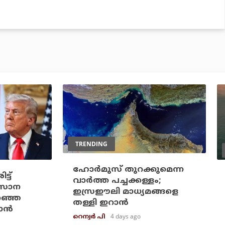
TRENDING
ഹോര്‍മുസ് തുറക്കുമെന്ന
്ട്
വാര്‍ത്ത പച്ചക്കള്ളം;
അവസാന
ഇസ്രഈലി മാധ്യമങ്ങളെ
റഞ്ഞ
തള്ളി ഇറാന്‍
ന്‍
4 days ago
റെന്വര്‍ പി