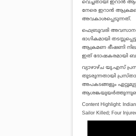
വെച്ചതായി ഇറാന്‍ ആര
നേരെ ഇറാന്‍ ആക്രമണം
അവകാശപ്പെടുന്നത്.
ഫെബ്രുവരി അവസാനം 
ഭാഗികമായി തടസ്സപ്പെട്
ആക്രമണ ഭീഷണി നിലന
ഇത് ദോഷകരമായി ബാധിച്
വ്യാഴാഴ്ച യു.എസ് പ്രസ
തുടരുന്നതായി പ്രസ്താവ
അപകടങ്ങളും ഏറ്റുമുട
ആശങ്കയുയര്‍ത്തുന്നുണ്
Content Highlight: India
Sailor Killed; Four Injure