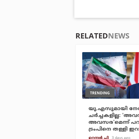
RELATED
NEWS
TRENDING
യു.എസുമായി നേരിട
ചര്‍ച്ചകളില്ല: '
അവസര'മെന്ന് പ
ട്രംപിനെ തള്ളി ഇറാ
3 days ago
റെന്വര്‍ പി