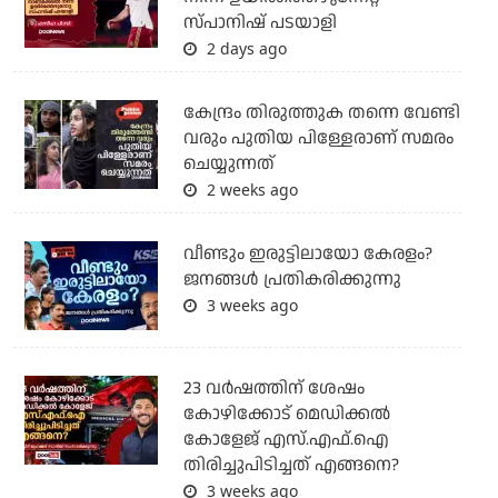
സ്പാനിഷ് പടയാളി
2 days ago
കേന്ദ്രം തിരുത്തുക തന്നെ വേണ്ടി
വരും പുതിയ പിള്ളേരാണ് സമരം
ചെയ്യുന്നത്
2 weeks ago
വീണ്ടും ഇരുട്ടിലായോ കേരളം?
ജനങ്ങൾ പ്രതികരിക്കുന്നു
3 weeks ago
23 വർഷത്തിന് ശേഷം
കോഴിക്കോട് മെഡിക്കൽ
കോളേജ് എസ്.എഫ്.ഐ
തിരിച്ചുപിടിച്ചത് എങ്ങനെ?
3 weeks ago