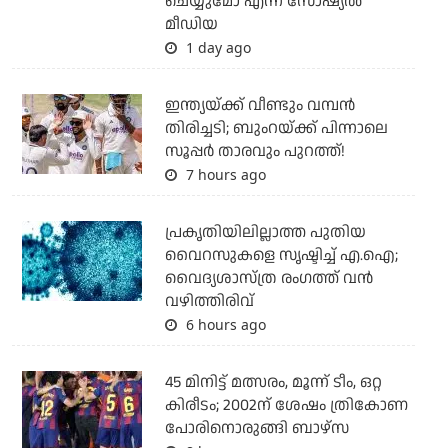
ചെയ്യുമോ എന്ന് സോഷ്യല്‍
മീഡിയ
1 day ago
ഇന്ത്യയ്ക്ക് വീണ്ടും വമ്പന്‍
തിരിച്ചടി; ബുംറയ്ക്ക് പിന്നാലെ
സൂപ്പര്‍ താരവും പുറത്ത്!
7 hours ago
പ്രകൃതിയിലില്ലാത്ത പുതിയ
വൈറസുകളെ സൃഷ്ടിച്ച് എ.ഐ;
വൈദ്യശാസ്ത്ര രംഗത്ത് വന്‍
വഴിത്തിരിവ്
6 hours ago
45 മിനിട്ട് മത്സരം, മൂന്ന് ടീം, ഒറ്റ
കിരീടം; 2002ന് ശേഷം ത്രികോണ
പോരിനൊരുങ്ങി ബാഴ്‌സ