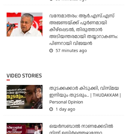
വന്ദേമാതരം: ആര്‍.എസ്.എസ്
അജണ്ടയ്ക്ക് പൂര്‍ണമായി
കീഴ്‌പ്പെടല്‍, തിരുത്താന്‍
അടിയന്തരമായി തയ്യാറാകണം:
പിണറായി വിജയന്‍
57 minutes ago
VIDEO STORIES
തുടക്കക്കാര്‍ കിടുക്കി, വിസ്മയ
ഇനിയും തുടരും... | THUDAKKAM |
Personal Opinion
1 day ago
ഒയര്‍സബാൽ നാണക്കേടിൽ
നിന്ന് ഉയിർത്തെഴുന്നേറ്റ