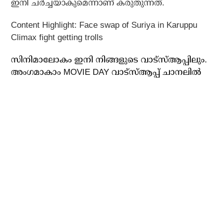
ഇനി ചര്‍ച്ചയാകുമെന്നാണ് കരുതുന്നത്.
Content Highlight: Face swap of Suriya in Karuppu
Climax fight getting trolls
സിനിമാലോകം ഇനി നിങ്ങളുടെ വാട്സ്ആപ്പിലും.
അം​ഗമാകാം MOVIE DAY വാട്സ്ആപ്പ് ചാനലിൽ