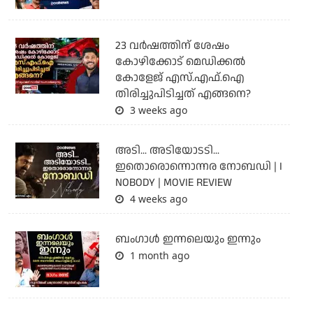
23 വർഷത്തിന് ശേഷം
കോഴിക്കോട് മെഡിക്കൽ
കോളേജ് എസ്.എഫ്.ഐ
തിരിച്ചുപിടിച്ചത് എങ്ങനെ?
3 weeks ago
അടി... അടിയോടടി...
ഇതൊരൊന്നൊന്നര നോബഡി | I
NOBODY | MOVIE REVIEW
4 weeks ago
ബംഗാള്‍ ഇന്നലെയും ഇന്നും
1 month ago