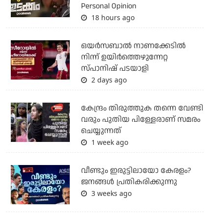
Personal Opinion
18 hours ago
ഒയര്‍സബാൽ നാണക്കേടിൽ
നിന്ന് ഉയിർത്തെഴുന്നേറ്റ
സ്പാനിഷ് പടയാളി
2 days ago
കേന്ദ്രം തിരുത്തുക തന്നെ വേണ്ടി
വരും പുതിയ പിള്ളേരാണ് സമരം
ചെയ്യുന്നത്
1 week ago
വീണ്ടും ഇരുട്ടിലായോ കേരളം?
ജനങ്ങൾ പ്രതികരിക്കുന്നു
3 weeks ago