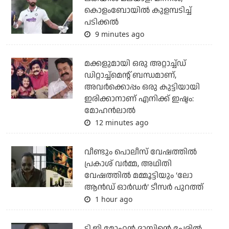
കൊളംബോയിൽ കുളമ്പടിച്ച്
പടിക്കല്‍
9 minutes ago
മക്കളുമായി ഒരു അറ്റാച്ച്ഡ്
ഡിറ്റാച്ച്മെന്റ് ബന്ധമാണ്,
അവർക്കൊപ്പം ഒരു കുട്ടിയായി
ഇരിക്കാനാണ് എനിക്ക് ഇഷ്ടം:
മോഹൻലാൽ
12 minutes ago
വീണ്ടും പൊലീസ് വേഷത്തിൽ
പ്രകാശ് വർമ്മ, അഥിതി
വേഷത്തിൽ മമ്മൂട്ടിയും ‘ലോ
ആൻഡ് ഓർഡർ’ ടീസർ പുറത്ത്
1 hour ago
ടി.ജി മോഹന്‍ ദാസിന്റെ പേരില്‍