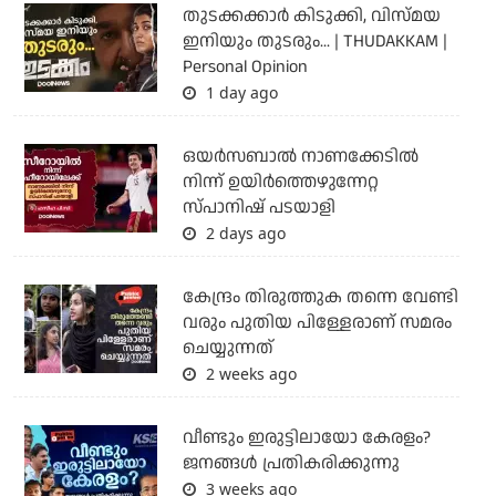
തുടക്കക്കാര്‍ കിടുക്കി, വിസ്മയ
ഇനിയും തുടരും... | THUDAKKAM |
Personal Opinion
1 day ago
ഒയര്‍സബാൽ നാണക്കേടിൽ
നിന്ന് ഉയിർത്തെഴുന്നേറ്റ
സ്പാനിഷ് പടയാളി
2 days ago
കേന്ദ്രം തിരുത്തുക തന്നെ വേണ്ടി
വരും പുതിയ പിള്ളേരാണ് സമരം
ചെയ്യുന്നത്
2 weeks ago
വീണ്ടും ഇരുട്ടിലായോ കേരളം?
ജനങ്ങൾ പ്രതികരിക്കുന്നു
3 weeks ago