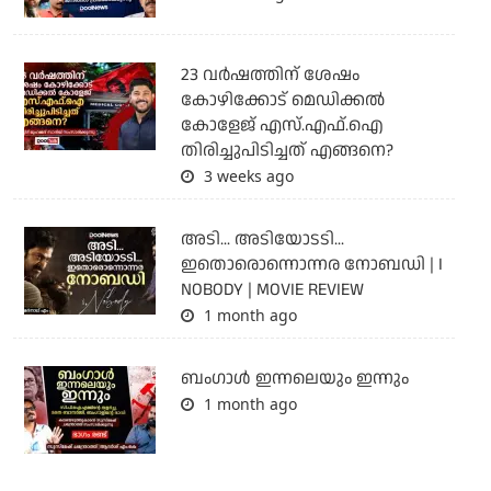
23 വർഷത്തിന് ശേഷം
കോഴിക്കോട് മെഡിക്കൽ
കോളേജ് എസ്.എഫ്.ഐ
തിരിച്ചുപിടിച്ചത് എങ്ങനെ?
3 weeks ago
അടി... അടിയോടടി...
ഇതൊരൊന്നൊന്നര നോബഡി | I
NOBODY | MOVIE REVIEW
1 month ago
ബംഗാള്‍ ഇന്നലെയും ഇന്നും
1 month ago