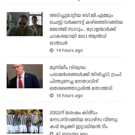
അടിച്ചുമാറ്റിയ ബി.ജി.എമ്മും
ചെസ്റ്റ് വര്‍ക്കൗട്ട് കഴിഞ്ഞിറങ്ങിയ
ജോര്‍ജ് സാറും... ട്രോളന്മാര്‍ക്ക്
ചാകരയായി ലോ ആന്‍ഡ്
ഓര്‍ഡര്‍
14 hours ago
മുസ്‌ലീം വിരുദ്ധ
പരാമര്‍ശങ്ങള്‍ക്ക് തിരിച്ചടി; ട്രംപ്
പിന്തുണച്ച നേതാവിന്
തെരഞ്ഞെടുപ്പില്‍ തോല്‍വി
16 hours ago
2002ന് ശേഷം കിരീടം
നേടാനിറങ്ങിയ ബാഴ്സ വീണു;
കപ്പ് തൂക്കി ഇറ്റാലിയൻ ടീം
42 minutes ago