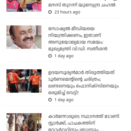
മനസ് തുറന്ന് യുസ്വേന്ദ്ര ചഹല്‍
23 hours ago
സോഷ്യല്‍ മീഡിയയെ
നിയന്ത്രിക്കണം, ഇതാണ്
അനുയോജ്യമായ സമയം:
മുഖ്യമന്ത്രി വി.ഡി. സതീശന്‍
1 day ago
ഉദയസൂര്യന്‍മാര്‍ തിരുത്തിയത്
ടൂര്‍ണമെന്റിന്റെ ചരിത്രം;
ലണ്ടനെയും ഫൊനിക്‌സിനെയും
ഒരുമിച്ച് വെട്ടി!
1 day ago
കാര്‍ന്നോരുടെ സ്ഥാനത്ത് ടോണി
സ്റ്റാര്‍ക്ക്, പാചകത്തിന്
വോള്‍വറിനും ബ്രൂസും...