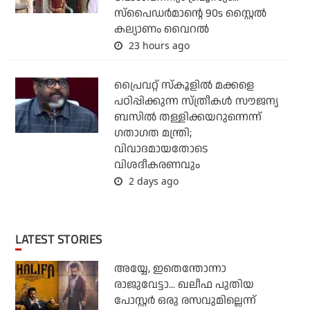
സ്‌പൈഡര്‍മാന്റെ 90s സ്റ്റൈല്‍
കല്യാണം വൈറല്‍
23 hours ago
പ്രൈവറ്റ് സ്‌കൂളില്‍ മക്കളെ
പഠിപ്പിക്കുന്ന സ്ത്രീകള്‍ സൗജന്യ
ബസില്‍ തള്ളിക്കയറുന്നെന്ന്
ഗതാഗത മന്ത്രി;
വിവാദമായതോടെ
വിശദീകരണവും
2 days ago
LATEST STORIES
അയ്യേ, ഇതെന്തോന്നാ
രാജുവേട്ടാ... ഖലീഫ പുതിയ
പോസ്റ്റര്‍ ഒരു രസവുമില്ലെന്ന്