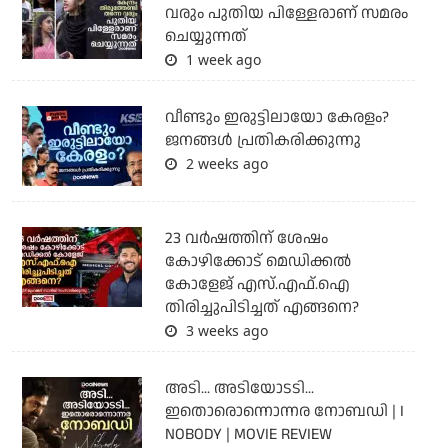
വരും പുതിയ പിള്ളേരാണ് സമരം
ചെയ്യുന്നത്
1 week ago
വീണ്ടും ഇരുട്ടിലായോ കേരളം?
ജനങ്ങൾ പ്രതികരിക്കുന്നു
2 weeks ago
23 വർഷത്തിന് ശേഷം
കോഴിക്കോട് മെഡിക്കൽ
കോളേജ് എസ്.എഫ്.ഐ
തിരിച്ചുപിടിച്ചത് എങ്ങനെ?
3 weeks ago
അടി... അടിയോടടി...
ഇതൊരൊന്നൊന്നര നോബഡി | I
NOBODY | MOVIE REVIEW