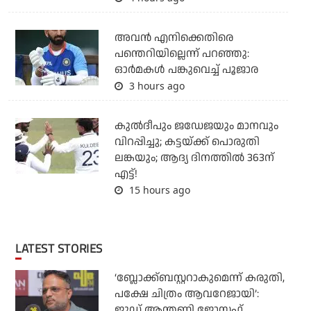
അവന്‍ എനിക്കെതിരെ
പന്തെറിയില്ലെന്ന് പറഞ്ഞു:
ഓര്‍മകള്‍ പങ്കുവെച്ച് പൂജാര
3 hours ago
കുല്‍ദീപും ജഡേജയും മാനവും
വിറപ്പിച്ചു; കട്ടയ്ക്ക് പൊരുതി
ലങ്കയും; ആദ്യ ദിനത്തില്‍ 363ന്
എട്ട്!
15 hours ago
LATEST STORIES
‘ബ്ലോക്ക്ബസ്റ്ററാകുമെന്ന് കരുതി,
പക്ഷേ ചിത്രം ആവറേജായി’:
ജൂഡ് ആന്തണി ജോസഫ്