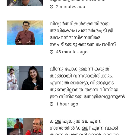
2 minutes ago
വിദ്യാര്‍ത്ഥികള്‍ക്കെതിരായ
അധിക്ഷേപ പരാമര്‍ശം; ടി.ജി
മോഹന്‍ദാസിനെതിരെ
നടപടിയെടുക്കാതെ പൊലീസ്
45 minutes ago
വീണു പോകുമെന്ന് കരുതി
താങ്ങായി വന്നതായിരിക്കും,
എന്നാല്‍ ലാലേട്ടാ, നിങ്ങളുടെ
തുണയില്ലാതെ തന്നെ വിസ്മയ
ഈ സിനിമയെ തോളിലേറ്റുന്നുണ്ട്
1 hour ago
കള്ളിപ്പൂങ്കുയിലേ എന്ന
ഗാനത്തിൽ 'കള്ളി' എന്ന വാക്ക്