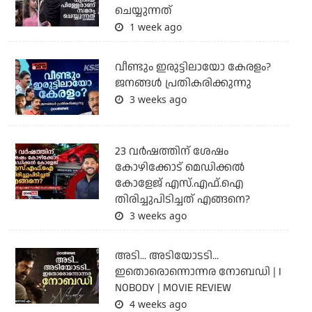
ചെയ്യുന്നത്
1 week ago
വീണ്ടും ഇരുട്ടിലായോ കേരളം?
ജനങ്ങൾ പ്രതികരിക്കുന്നു
3 weeks ago
23 വർഷത്തിന് ശേഷം
കോഴിക്കോട് മെഡിക്കൽ
കോളേജ് എസ്.എഫ്.ഐ
തിരിച്ചുപിടിച്ചത് എങ്ങനെ?
3 weeks ago
അടി... അടിയോടടി...
ഇതൊരൊന്നൊന്നര നോബഡി | I
NOBODY | MOVIE REVIEW
4 weeks ago