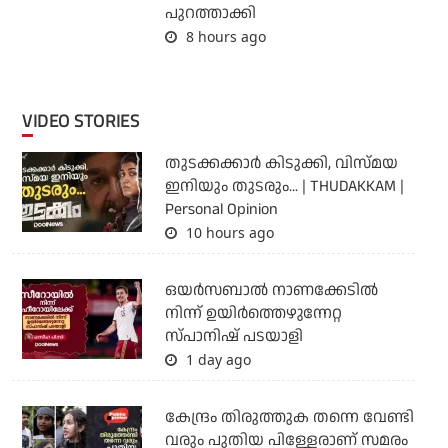
പുറത്താക്കി
8 hours ago
VIDEO STORIES
തുടക്കക്കാര്‍ കിടുക്കി, വിസ്മയ
ഇനിയും തുടരും... | THUDAKKAM |
Personal Opinion
10 hours ago
ഒയര്‍സബാൽ നാണക്കേടിൽ
നിന്ന് ഉയിർത്തെഴുന്നേറ്റ
സ്പാനിഷ് പടയാളി
1 day ago
കേന്ദ്രം തിരുത്തുക തന്നെ വേണ്ടി
വരും പുതിയ പിള്ളേരാണ് സമരം