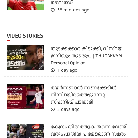
ജെറാര്‍ഡ്
58 minutes ago
VIDEO STORIES
തുടക്കക്കാര്‍ കിടുക്കി, വിസ്മയ
ഇനിയും തുടരും... | THUDAKKAM |
Personal Opinion
1 day ago
ഒയര്‍സബാൽ നാണക്കേടിൽ
നിന്ന് ഉയിർത്തെഴുന്നേറ്റ
സ്പാനിഷ് പടയാളി
2 days ago
കേന്ദ്രം തിരുത്തുക തന്നെ വേണ്ടി
വരും പുതിയ പിള്ളേരാണ് സമരം