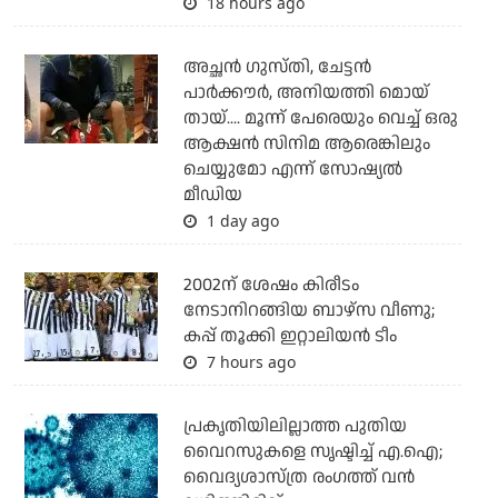
18 hours ago
അച്ഛന്‍ ഗുസ്തി, ചേട്ടന്‍
പാര്‍ക്കൗര്‍, അനിയത്തി മൊയ്
തായ്.... മൂന്ന് പേരെയും വെച്ച് ഒരു
ആക്ഷന്‍ സിനിമ ആരെങ്കിലും
ചെയ്യുമോ എന്ന് സോഷ്യല്‍
മീഡിയ
1 day ago
2002ന് ശേഷം കിരീടം
നേടാനിറങ്ങിയ ബാഴ്സ വീണു;
കപ്പ് തൂക്കി ഇറ്റാലിയൻ ടീം
7 hours ago
പ്രകൃതിയിലില്ലാത്ത പുതിയ
വൈറസുകളെ സൃഷ്ടിച്ച് എ.ഐ;
വൈദ്യശാസ്ത്ര രംഗത്ത് വന്‍