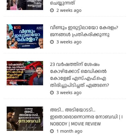
ചെയ്യുന്നത്
2 weeks ago
വീണ്ടും ഇരുട്ടിലായോ കേരളം?
ജനങ്ങൾ പ്രതികരിക്കുന്നു
3 weeks ago
23 വർഷത്തിന് ശേഷം
കോഴിക്കോട് മെഡിക്കൽ
കോളേജ് എസ്.എഫ്.ഐ
തിരിച്ചുപിടിച്ചത് എങ്ങനെ?
3 weeks ago
അടി... അടിയോടടി...
ഇതൊരൊന്നൊന്നര നോബഡി | I
NOBODY | MOVIE REVIEW
1 month ago