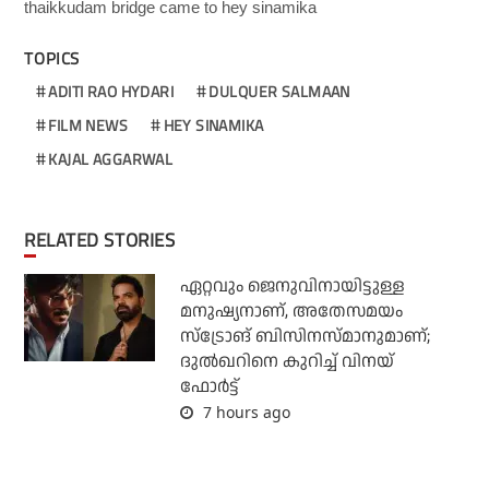
thaikkudam bridge came to hey sinamika
TOPICS
ADITI RAO HYDARI
DULQUER SALMAAN
FILM NEWS
HEY SINAMIKA
KAJAL AGGARWAL
RELATED STORIES
ഏറ്റവും ജെനുവിനായിട്ടുള്ള
മനുഷ്യനാണ്, അതേസമയം
സ്‌ട്രോങ് ബിസിനസ്മാനുമാണ്;
ദുല്‍ഖറിനെ കുറിച്ച് വിനയ്
ഫോര്‍ട്ട്
7 hours ago