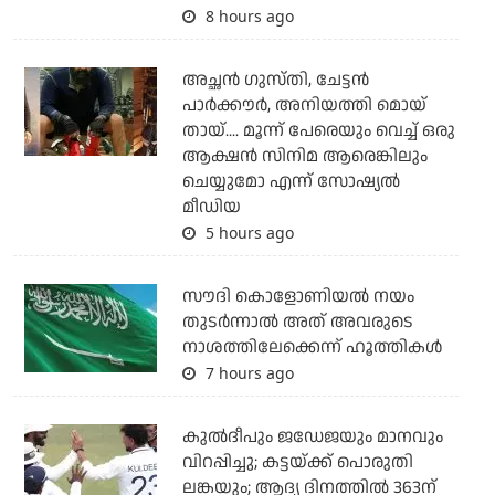
8 hours ago
അച്ഛന്‍ ഗുസ്തി, ചേട്ടന്‍
പാര്‍ക്കൗര്‍, അനിയത്തി മൊയ്
തായ്.... മൂന്ന് പേരെയും വെച്ച് ഒരു
ആക്ഷന്‍ സിനിമ ആരെങ്കിലും
ചെയ്യുമോ എന്ന് സോഷ്യല്‍
മീഡിയ
5 hours ago
സൗദി കൊളോണിയല്‍ നയം
തുടര്‍ന്നാല്‍ അത് അവരുടെ
നാശത്തിലേക്കെന്ന് ഹൂത്തികള്‍
7 hours ago
കുല്‍ദീപും ജഡേജയും മാനവും
വിറപ്പിച്ചു; കട്ടയ്ക്ക് പൊരുതി
ലങ്കയും; ആദ്യ ദിനത്തില്‍ 363ന്