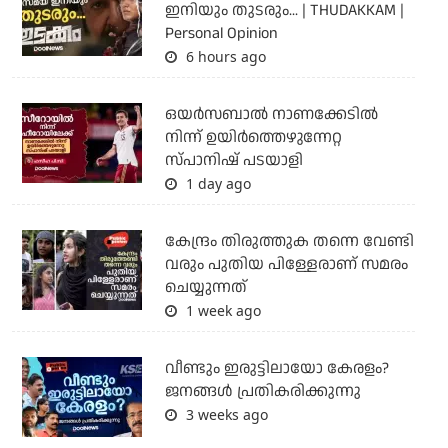
ഇനിയും തുടരും... | THUDAKKAM |
Personal Opinion
6 hours ago
ഒയര്‍സബാൽ നാണക്കേടിൽ
നിന്ന് ഉയിർത്തെഴുന്നേറ്റ
സ്പാനിഷ് പടയാളി
1 day ago
കേന്ദ്രം തിരുത്തുക തന്നെ വേണ്ടി
വരും പുതിയ പിള്ളേരാണ് സമരം
ചെയ്യുന്നത്
1 week ago
വീണ്ടും ഇരുട്ടിലായോ കേരളം?
ജനങ്ങൾ പ്രതികരിക്കുന്നു
3 weeks ago