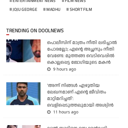
ENTERTAINMENT NEWS
FILM NEWS
JOJU GEORGE
MADHU
SHORT FILM
TRENDING ON DOOLNEWS
പൊലീസിന് മാത്രം നീതി ലഭിച്ചാല്‍
പോരല്ലോ; എന്റെ അച്ഛനും നീതി
വേണ്ടേ: മുത്തങ്ങ വെടിവെപ്പില്‍
കൊല്ലപ്പെട്ട ജോഗിയുടെ മകന്‍
9 hours ago
'അന്ന് നിങ്ങള്‍ എഴുതിയ
ലേഖനമാണ് എന്റെ ജീവിതം
മാറ്റിമറിച്ചത്':
വെളിപ്പെടുത്തലുമായി അശ്വിന്‍
11 hours ago