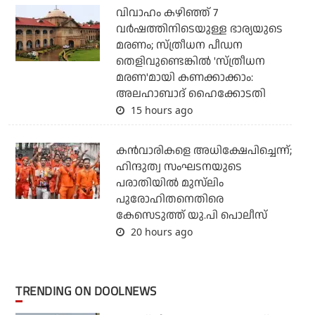
വിവാഹം കഴിഞ്ഞ് 7
വര്‍ഷത്തിനിടെയുള്ള ഭാര്യയുടെ
മരണം; സ്ത്രീധന പീഡന
തെളിവുണ്ടെങ്കില്‍ 'സ്ത്രീധന
മരണ'മായി കണക്കാക്കാം:
അലഹാബാദ് ഹൈക്കോടതി
15 hours ago
കന്‍വാരികളെ അധിക്ഷേപിച്ചെന്ന്;
ഹിന്ദുത്വ സംഘടനയുടെ
പരാതിയില്‍ മുസ്‌ലിം
പുരോഹിതനെതിരെ
കേസെടുത്ത് യു.പി പൊലീസ്
20 hours ago
TRENDING ON DOOLNEWS