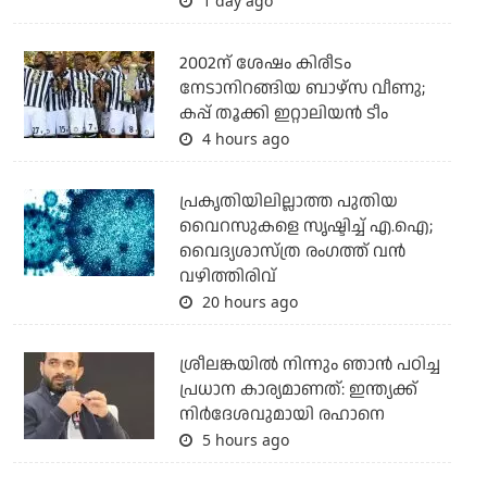
1 day ago
2002ന് ശേഷം കിരീടം
നേടാനിറങ്ങിയ ബാഴ്സ വീണു;
കപ്പ് തൂക്കി ഇറ്റാലിയൻ ടീം
4 hours ago
പ്രകൃതിയിലില്ലാത്ത പുതിയ
വൈറസുകളെ സൃഷ്ടിച്ച് എ.ഐ;
വൈദ്യശാസ്ത്ര രംഗത്ത് വന്‍
വഴിത്തിരിവ്
20 hours ago
ശ്രീലങ്കയില്‍ നിന്നും ഞാന്‍ പഠിച്ച
പ്രധാന കാര്യമാണത്: ഇന്ത്യക്ക്
നിര്‍ദേശവുമായി രഹാനെ
5 hours ago