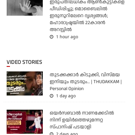
ഇരുപതിലധികം ആണ്‍കുട്ടികളെ
പീഡിപ്പിച്ചു; മൊബൈലില്‍
ഇരുനൂറിലേറെ ദൃശ്യങ്ങള്‍;
മഹാരാഷ്ട്രയില്‍ 22കാരന്‍
അറസ്റ്റില്‍
1 hour ago
VIDEO STORIES
തുടക്കക്കാര്‍ കിടുക്കി, വിസ്മയ
ഇനിയും തുടരും... | THUDAKKAM |
Personal Opinion
1 day ago
ഒയര്‍സബാൽ നാണക്കേടിൽ
നിന്ന് ഉയിർത്തെഴുന്നേറ്റ
സ്പാനിഷ് പടയാളി
2 days ago