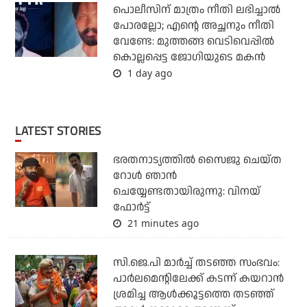
പൊലീസിന് മാത്രം നീതി ലഭിച്ചാല്‍
പോരല്ലോ; എന്റെ അച്ഛനും നീതി
വേണ്ടേ: മുത്തങ്ങ വെടിവെപ്പില്‍
കൊല്ലപ്പെട്ട ജോഗിയുടെ മകന്‍
1 day ago
LATEST STORIES
ഭരതനാട്യത്തിൽ സൈജു ചെയ്ത
റോൾ ഞാൻ
ചെയ്യേണ്ടതായിരുന്നു: വിനയ്
ഫോർട്ട്
21 minutes ago
സി.ജെ.പി മാര്‍ച്ച് തടഞ്ഞ സംഭവം:
പാര്‍ലമെന്റിലേക്ക് കടന്ന് കയറാന്‍
ശ്രമിച്ച ആള്‍ക്കൂട്ടത്തെ തടഞ്ഞ്