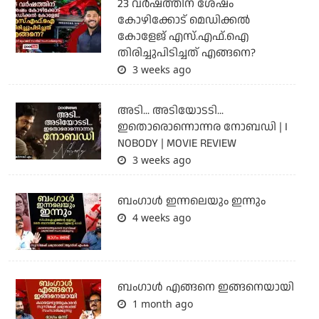
23 വർഷത്തിന് ശേഷം
കോഴിക്കോട് മെഡിക്കൽ
കോളേജ് എസ്.എഫ്.ഐ
തിരിച്ചുപിടിച്ചത് എങ്ങനെ?
3 weeks ago
അടി... അടിയോടടി...
ഇതൊരൊന്നൊന്നര നോബഡി | I
NOBODY | MOVIE REVIEW
3 weeks ago
ബംഗാള്‍ ഇന്നലെയും ഇന്നും
4 weeks ago
ബം​ഗാൾ എങ്ങനെ ഇങ്ങനെയായി
1 month ago