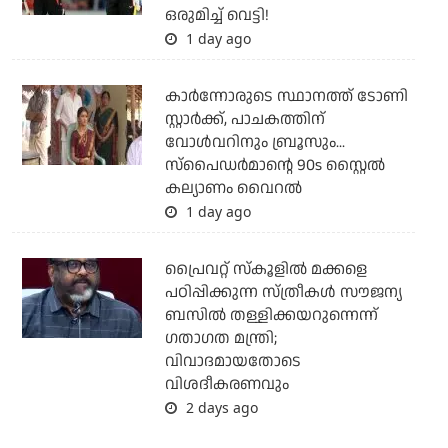
ഒരുമിച്ച് വെട്ടി!
1 day ago
കാര്‍ന്നോരുടെ സ്ഥാനത്ത് ടോണി
സ്റ്റാര്‍ക്ക്, പാചകത്തിന്
വോള്‍വറിനും ബ്രൂസും...
സ്‌പൈഡര്‍മാന്റെ 90s സ്റ്റൈല്‍
കല്യാണം വൈറല്‍
1 day ago
പ്രൈവറ്റ് സ്‌കൂളില്‍ മക്കളെ
പഠിപ്പിക്കുന്ന സ്ത്രീകള്‍ സൗജന്യ
ബസില്‍ തള്ളിക്കയറുന്നെന്ന്
ഗതാഗത മന്ത്രി;
വിവാദമായതോടെ
വിശദീകരണവും
2 days ago