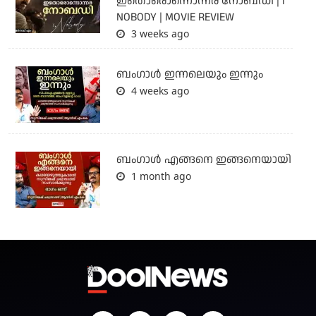
ഇതൊരൊന്നൊന്നര നോബഡി | I
NOBODY | MOVIE REVIEW
3 weeks ago
ബംഗാള്‍ ഇന്നലെയും ഇന്നും
4 weeks ago
ബം​ഗാൾ എങ്ങനെ ഇങ്ങനെയായി
1 month ago