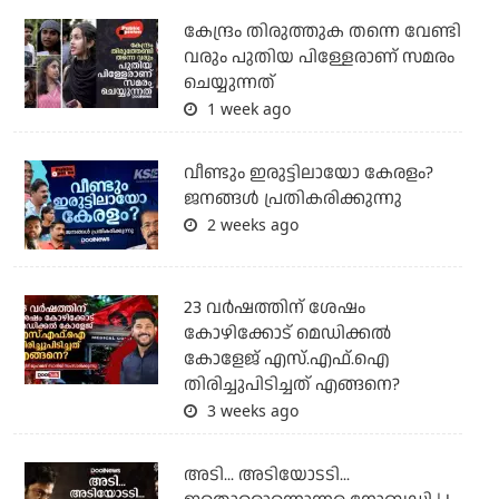
കേന്ദ്രം തിരുത്തുക തന്നെ വേണ്ടി
വരും പുതിയ പിള്ളേരാണ് സമരം
ചെയ്യുന്നത്
1 week ago
വീണ്ടും ഇരുട്ടിലായോ കേരളം?
ജനങ്ങൾ പ്രതികരിക്കുന്നു
2 weeks ago
23 വർഷത്തിന് ശേഷം
കോഴിക്കോട് മെഡിക്കൽ
കോളേജ് എസ്.എഫ്.ഐ
തിരിച്ചുപിടിച്ചത് എങ്ങനെ?
3 weeks ago
അടി... അടിയോടടി...