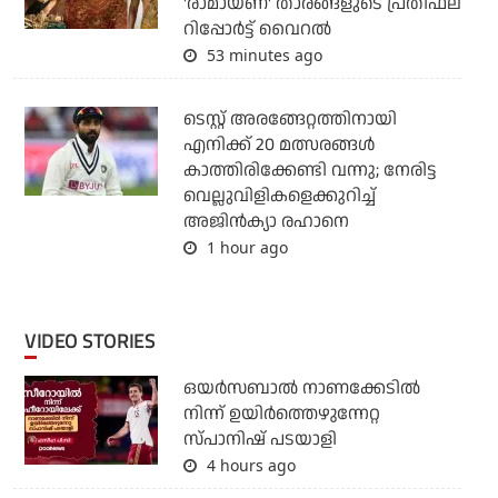
'രാമായണ' താരങ്ങളുടെ പ്രതിഫല
റിപ്പോർട്ട് വൈറൽ
53 minutes ago
ടെസ്റ്റ് അരങ്ങേറ്റത്തിനായി
എനിക്ക് 20 മത്സരങ്ങള്‍
കാത്തിരിക്കേണ്ടി വന്നു; നേരിട്ട
വെല്ലുവിളികളെക്കുറിച്ച്
അജിന്‍ക്യാ രഹാനെ
1 hour ago
VIDEO STORIES
ഒയര്‍സബാൽ നാണക്കേടിൽ
നിന്ന് ഉയിർത്തെഴുന്നേറ്റ
സ്പാനിഷ് പടയാളി
4 hours ago