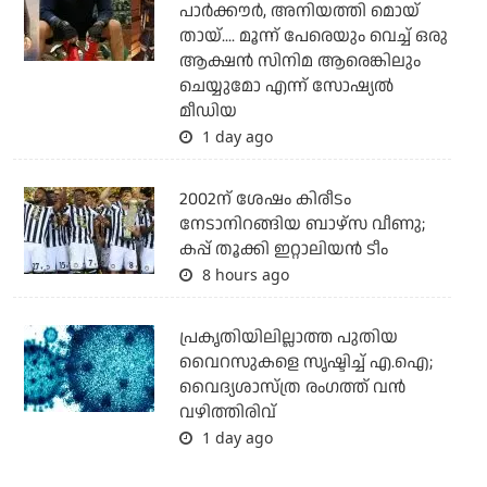
പാര്‍ക്കൗര്‍, അനിയത്തി മൊയ്
തായ്.... മൂന്ന് പേരെയും വെച്ച് ഒരു
ആക്ഷന്‍ സിനിമ ആരെങ്കിലും
ചെയ്യുമോ എന്ന് സോഷ്യല്‍
മീഡിയ
1 day ago
2002ന് ശേഷം കിരീടം
നേടാനിറങ്ങിയ ബാഴ്സ വീണു;
കപ്പ് തൂക്കി ഇറ്റാലിയൻ ടീം
8 hours ago
പ്രകൃതിയിലില്ലാത്ത പുതിയ
വൈറസുകളെ സൃഷ്ടിച്ച് എ.ഐ;
വൈദ്യശാസ്ത്ര രംഗത്ത് വന്‍
വഴിത്തിരിവ്
1 day ago