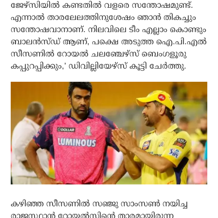
ജേഴ്സിയില്‍ കണ്ടതില്‍ വളരെ സന്തോഷമുണ്ട്.
എന്നാല്‍ താരലേലത്തിനുശേഷം ഞാന്‍ തികച്ചും
സന്തോഷവാനാണ്. നിലവിലെ ടീം എല്ലാം കൊണ്ടും
ബാലന്‍സ്ഡ് ആണ്, പക്ഷെ അടുത്ത ഐ.പി.എല്‍
സീസണില്‍ റോയല്‍ ചലഞ്ചേഴ്‌സ് ബെംഗളൂരു
കപ്പുറപ്പിക്കും,’ ഡിവില്ലിയേഴ്സ് കൂട്ടി ചേര്‍ത്തു.
കഴിഞ്ഞ സീസണില്‍ സഞ്ജു സാംസണ്‍ നയിച്ച
രാജസ്ഥാന്‍ റോയല്‍സിന്റെ താരമായിരുന്ന