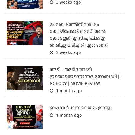
3 weeks ago
23 വർഷത്തിന് ശേഷം
കോഴിക്കോട് മെഡിക്കൽ
കോളേജ് എസ്.എഫ്.ഐ
തിരിച്ചുപിടിച്ചത് എങ്ങനെ?
3 weeks ago
അടി... അടിയോടടി...
ഇതൊരൊന്നൊന്നര നോബഡി | I
NOBODY | MOVIE REVIEW
1 month ago
ബംഗാള്‍ ഇന്നലെയും ഇന്നും
1 month ago