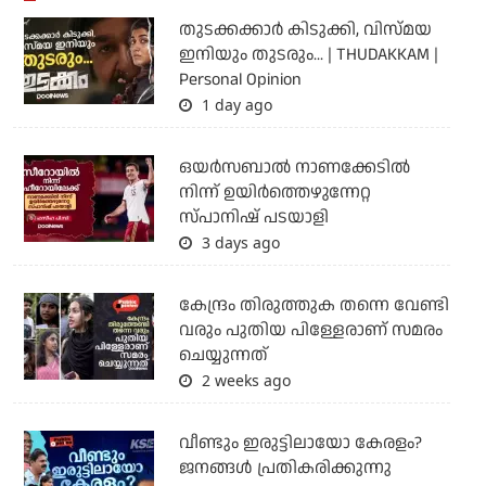
തുടക്കക്കാര്‍ കിടുക്കി, വിസ്മയ
ഇനിയും തുടരും... | THUDAKKAM |
Personal Opinion
1 day ago
ഒയര്‍സബാൽ നാണക്കേടിൽ
നിന്ന് ഉയിർത്തെഴുന്നേറ്റ
സ്പാനിഷ് പടയാളി
3 days ago
കേന്ദ്രം തിരുത്തുക തന്നെ വേണ്ടി
വരും പുതിയ പിള്ളേരാണ് സമരം
ചെയ്യുന്നത്
2 weeks ago
വീണ്ടും ഇരുട്ടിലായോ കേരളം?
ജനങ്ങൾ പ്രതികരിക്കുന്നു