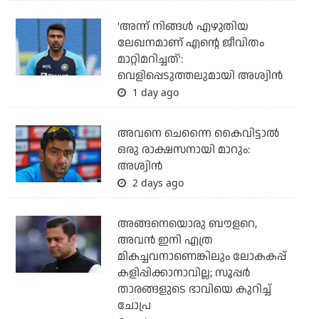
'അന്ന് നിങ്ങള്‍ എഴുതിയ
ലേഖനമാണ് എന്റെ ജീവിതം
മാറ്റിമറിച്ചത്':
വെളിപ്പെടുത്തലുമായി അശ്വിന്‍
1 day ago
അവനെ ചെന്നൈ കൈവിട്ടാല്‍
ഒരു രാക്ഷസനായി മാറും:
അശ്വിന്‍
2 days ago
അങ്ങനെയൊരു ബൗളറെ,
അവന്‍ ഇനി എത്ര
മികച്ചവനാണെങ്കിലും ലോകകപ്പ്
കളിപ്പിക്കാനാവില്ല; സൂപ്പര്‍
താരങ്ങളുടെ ഭാവിയെ കുറിച്ച്
ചോപ്ര