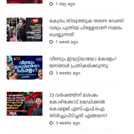
1 day ago
കേന്ദ്രം തിരുത്തുക തന്നെ വേണ്ടി
വരും പുതിയ പിള്ളേരാണ് സമരം
ചെയ്യുന്നത്
1 week ago
വീണ്ടും ഇരുട്ടിലായോ കേരളം?
ജനങ്ങൾ പ്രതികരിക്കുന്നു
3 weeks ago
23 വർഷത്തിന് ശേഷം
കോഴിക്കോട് മെഡിക്കൽ
കോളേജ് എസ്.എഫ്.ഐ
തിരിച്ചുപിടിച്ചത് എങ്ങനെ?
3 weeks ago