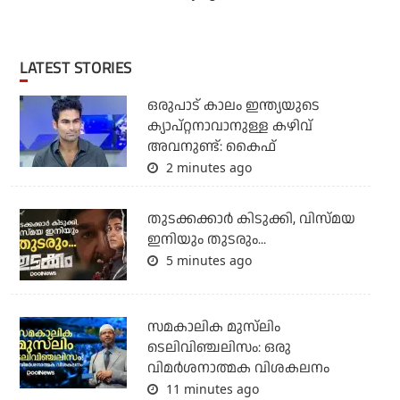
LATEST STORIES
ഒരുപാട് കാലം ഇന്ത്യയുടെ
ക്യാപ്റ്റനാവാനുള്ള കഴിവ്
അവനുണ്ട്: കൈഫ്
2 minutes ago
തുടക്കക്കാര്‍ കിടുക്കി, വിസ്മയ
ഇനിയും തുടരും...
5 minutes ago
സമകാലിക മുസ്‌ലിം
ടെലിവിഞ്ചലിസം: ഒരു
വിമര്‍ശനാത്മക വിശകലനം
11 minutes ago