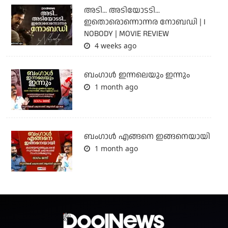
അടി... അടിയോടടി...
ഇതൊരൊന്നൊന്നര നോബഡി | I
NOBODY | MOVIE REVIEW
4 weeks ago
ബംഗാള്‍ ഇന്നലെയും ഇന്നും
1 month ago
ബം​ഗാൾ എങ്ങനെ ഇങ്ങനെയായി
1 month ago