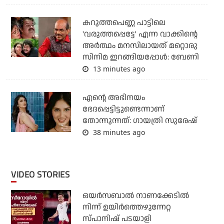
കറുത്തപെണ്ണ പാട്ടിലെ
'വരുത്തപ്പെട്ടേ' എന്ന വാക്കിന്റെ
അർത്ഥം മനസിലായത് മറ്റൊരു
സിനിമ ഇറങ്ങിയപ്പോൾ: ബേണി
13 minutes ago
എന്റെ അഭിനയം
ഭേദപ്പെട്ടിട്ടുണ്ടെന്നാണ്
തോന്നുന്നത്: ഗായത്രി സുരേഷ്
38 minutes ago
VIDEO STORIES
ഒയര്‍സബാൽ നാണക്കേടിൽ
നിന്ന് ഉയിർത്തെഴുന്നേറ്റ
സ്പാനിഷ് പടയാളി