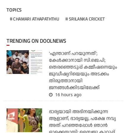
TOPICS
CHAMARI ATHAPATHTHU
SRILANKA CRICKET
TRENDING ON DOOLNEWS
'എന്താണ് പറയുന്നത്';
കേള്‍ക്കാനായി സി.ജെ.പി;
തെരഞ്ഞെടുപ്പ് കമ്മീഷനെയും
ജുഡീഷ്യറിയെയും അടക്കം
തിരുത്താനായി
ജനങ്ങള്‍ക്കിടയിലേക്ക്
16 hours ago
ഭാര്യയായി അഭിനയിക്കുന്ന
ആളാണ്, ഭാര്യയല്ല, പക്ഷേ നവ്യ
അത് പറഞ്ഞപ്പോള്‍ ഞാന്‍
ഓക്കെയായി: സൈജു കുറുപ്പ്