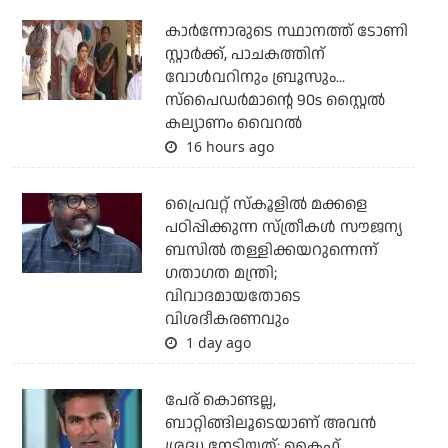
കാര്‍ന്നോരുടെ സ്ഥാനത്ത് ടോണി
സ്റ്റാര്‍ക്ക്, പാചകത്തിന്
വോള്‍വറിനും ബ്രൂസും...
സ്‌പൈഡര്‍മാന്റെ 90s സ്റ്റൈല്‍
കല്യാണം വൈറല്‍
16 hours ago
പ്രൈവറ്റ് സ്‌കൂളില്‍ മക്കളെ
പഠിപ്പിക്കുന്ന സ്ത്രീകള്‍ സൗജന്യ
ബസില്‍ തള്ളിക്കയറുന്നെന്ന്
ഗതാഗത മന്ത്രി;
വിവാദമായതോടെ
വിശദീകരണവും
1 day ago
പേര് കൊണ്ടല്ല,
ബാറ്റിങ്ങിലൂടെയാണ് അവൻ
ശ്രദ്ധ നേടിയത്: കൈഫ്