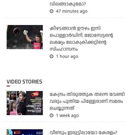
വിലങ്ങാകുമോ?
47 minutes ago
കീഴടങ്ങാന്‍ ഊഴം ഇനി
പൊള്ളാര്‍ഡിന്; ജോസേട്ടന്റെ
ലക്ഷ്യം ലോകക്രിക്കറ്റിന്റെ
സിംഹാസനം
1 hour ago
VIDEO STORIES
കേന്ദ്രം തിരുത്തുക തന്നെ വേണ്ടി
വരും പുതിയ പിള്ളേരാണ് സമരം
ചെയ്യുന്നത്
1 week ago
വീണ്ടും ഇരുട്ടിലായോ കേരളം?