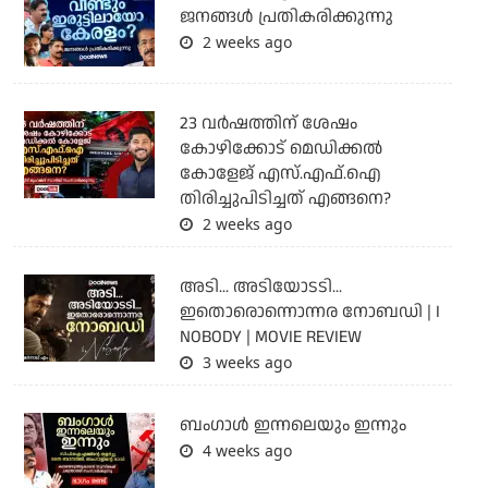
ജനങ്ങൾ പ്രതികരിക്കുന്നു
2 weeks ago
23 വർഷത്തിന് ശേഷം
കോഴിക്കോട് മെഡിക്കൽ
കോളേജ് എസ്.എഫ്.ഐ
തിരിച്ചുപിടിച്ചത് എങ്ങനെ?
2 weeks ago
അടി... അടിയോടടി...
ഇതൊരൊന്നൊന്നര നോബഡി | I
NOBODY | MOVIE REVIEW
3 weeks ago
ബംഗാള്‍ ഇന്നലെയും ഇന്നും
4 weeks ago