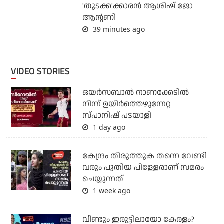
'തുടക്ക'ക്കാരന്‍ ആശിഷ് ജോ
ആന്റണി
39 minutes ago
VIDEO STORIES
ഒയര്‍സബാൽ നാണക്കേടിൽ
നിന്ന് ഉയിർത്തെഴുന്നേറ്റ
സ്പാനിഷ് പടയാളി
1 day ago
കേന്ദ്രം തിരുത്തുക തന്നെ വേണ്ടി
വരും പുതിയ പിള്ളേരാണ് സമരം
ചെയ്യുന്നത്
1 week ago
വീണ്ടും ഇരുട്ടിലായോ കേരളം?