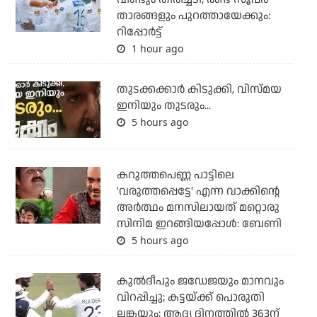
താരങ്ങളും പുറത്തായേക്കും:
റിപ്പോര്‍ട്ട്
1 hour ago
തുടക്കക്കാര്‍ കിടുക്കി, വിസ്മയ
ഇനിയും തുടരും...
5 hours ago
കറുത്തപെണ്ണ പാട്ടിലെ
'വരുത്തപ്പെട്ടേ' എന്ന വാക്കിന്റെ
അർത്ഥം മനസിലായത് മറ്റൊരു
സിനിമ ഇറങ്ങിയപ്പോൾ: ബേണി
5 hours ago
കുല്‍ദീപും ജഡേജയും മാനവും
വിറപ്പിച്ചു; കട്ടയ്ക്ക് പൊരുതി
ലങ്കയും; ആദ്യ ദിനത്തില്‍ 363ന്