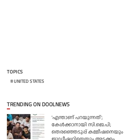
TOPICS
UNITED STATES
TRENDING ON DOOLNEWS
'എന്താണ് പറയുന്നത്';
കേള്‍ക്കാനായി സി.ജെ.പി;
തെരഞ്ഞെടുപ്പ് കമ്മീഷനെയും
ജുഡീഷ്യറിയെയും അടക്കം