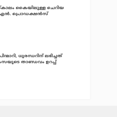
 തത്കാലം കൈയിലുള്ള ചെറിയ
ന്‍. പ്രൊഡക്ഷന്‍സ്
ന്മാറി, ധുരന്ധറിന് ലഭിച്ചത്
ഹംസയുടെ താണ്ഡവം ഉറപ്പ്