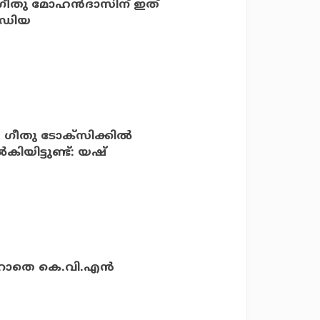
 ഗീതു മോഹന്‍ദാസിന് ഇത്
ീഡിയ
ിക്കില്‍
തിയ രൂപം നല്‍കിയിട്ടുണ്ട്: യഷ്
ാറാതെ കെ.വി.എന്‍