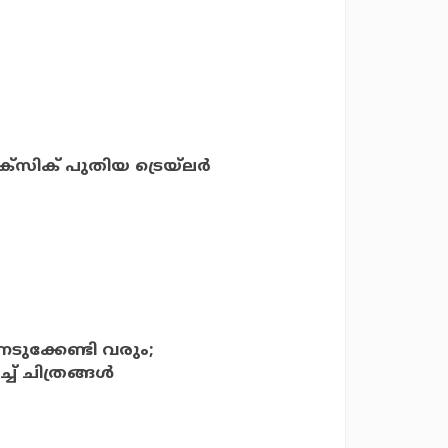
്‌സിക് പുതിയ ട്രെയ്‌ലര്‍
െടുക്കേണ്ടി വരും;
് ചിത്രങ്ങള്‍