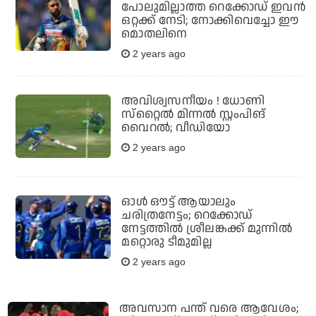
പോലുമില്ലാത്ത റെക്കോഡ് ഇവൻ
ഒറ്റക്ക് നേടി; നോക്കിവെച്ചോ ഈ
മൊതലിനെ
2 years ago
അവിശ്വസനീയം ! ധോണി
സ്‌റ്റൈൽ മിന്നൽ സ്റ്റംപിങ്
വൈറൽ; വീഡിയോ
2 years ago
ഓൾ ഔട്ട് ആയാലും
ചരിത്രനേട്ടം; റെക്കോഡ്
നേട്ടത്തിൽ ശ്രീലങ്കക്ക് മുന്നിൽ
മറ്റൊരു ടീമുമില്ല
2 years ago
അവസാന പന്ത് വരെ ആവേശം;