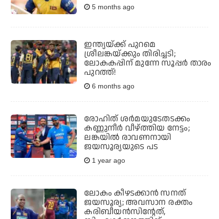
5 months ago
ഇന്ത്യയ്ക്ക് പുറമെ
ശ്രീലങ്കയ്ക്കും തിരിച്ചടി;
ലോകകപ്പിന് മുന്നേ സൂപ്പര്‍ താരം
പുറത്ത്!
6 months ago
രോഹിത് ശര്‍മയുടേതടക്കം
കണ്ണുനീര്‍ വീഴ്ത്തിയ നേട്ടം;
ലങ്കയില്‍ രാവണനായി
ജയസൂര്യയുടെ പട
1 year ago
ലോകം കീഴടക്കാന്‍ സനത്
ജയസൂര്യ; അവസാന രക്തം
കരിബീയന്‍സിന്റേത്,