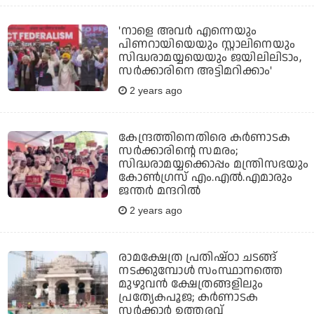
'നാളെ അവർ എന്നെയും
പിണറായിയെയും സ്റ്റാലിനെയും
സിദ്ധരാമയ്യയെയും ജയിലിലിടാം,
സർക്കാരിനെ അട്ടിമറിക്കാം'
2 years ago
കേന്ദ്രത്തിനെതിരെ കർണാടക
സർക്കാരിന്റെ സമരം;
സിദ്ധരാമയ്യക്കൊപ്പം മന്ത്രിസഭയും
കോൺഗ്രസ്‌ എം.എൽ.എമാരും
ജന്തർ മന്ദറിൽ
2 years ago
രാമക്ഷേത്ര പ്രതിഷ്ഠാ ചടങ്ങ്
നടക്കുമ്പോൾ സംസ്ഥാനത്തെ
മുഴുവൻ ക്ഷേത്രങ്ങളിലും
പ്രത്യേകപൂജ; കർണാടക
സർക്കാർ ഉത്തരവ്