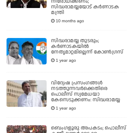
നിരോധിക്കണം;
സിദ്ധരാമയ്യയോട് കര്‍ണാടക
മന്ത്രി
10 months ago
സിദ്ധരാമയ്യ തുടരും;
കര്‍ണാടകയില്‍
നേതൃമാറ്റമില്ലെന്ന് കോണ്‍ഗ്രസ്
1 year ago
വിദ്വേഷ പ്രസംഗങ്ങൾ
നടത്തുന്നവർക്കെതിരെ
പൊലീസ് സ്വമേധയാ
കേസെടുക്കണം: സിദ്ധരാമയ്യ
1 year ago
ബെംഗളൂരു അപകടം; പൊലീസ്