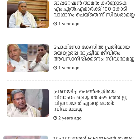
ഓപ്പറേഷന്‍ താമര; കര്‍ണ്ണാടക
എം.എല്‍.എമാര്‍ക്ക് 100 കോടി
വാഗ്ദാനം ചെയ്‌തെന്ന് സിദ്ധരാമയ്യ
1 year ago
പോക്സോ കേസിൽ പ്രതിയായ
യെദ്യൂരപ്പ രാഷ്ട്രീയ ജീവിതം
അവസാനിപ്പിക്കണം: സിദ്ധരാമയ്യ
1 year ago
പ്രണയിച്ച പെണ്‍കുട്ടിയെ
വിവാഹം ചെയ്യാന്‍ കഴിഞ്ഞില്ല;
വില്ലനായത് എന്റെ ജാതി:
സിദ്ധരാമയ്യ
2 years ago
സംസ്ഥാനത്ത് ഓപ്പറേഷന്‍ താമര;