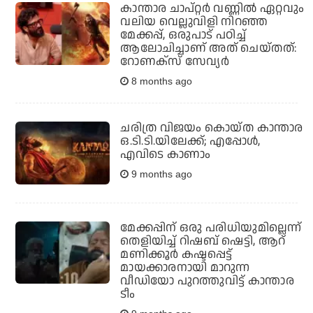
കാന്താര ചാപ്റ്റര്‍ വണ്ണില്‍ ഏറ്റവും
വലിയ വെല്ലുവിളി നിറഞ്ഞ
മേക്കപ്പ്, ഒരുപാട് പഠിച്ച്
ആലോചിച്ചാണ് അത് ചെയ്തത്:
റോണക്‌സ് സേവ്യര്‍
8 months ago
ചരിത്ര വിജയം കൊയ്ത കാന്താര
ഒ.ടി.ടി.യിലേക്ക്; എപ്പോള്‍,
എവിടെ കാണാം
9 months ago
മേക്കപ്പിന് ഒരു പരിധിയുമില്ലെന്ന്
തെളിയിച്ച് റിഷബ് ഷെട്ടി, ആറ്
മണിക്കൂര്‍ കഷ്ടപ്പെട്ട്
മായക്കാരനായി മാറുന്ന
വീഡിയോ പുറത്തുവിട്ട് കാന്താര
ടീം