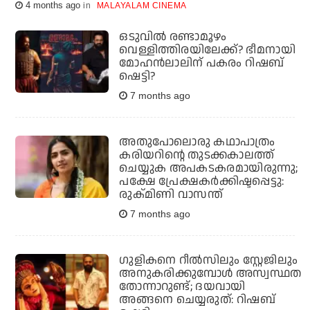
4 months ago
MALAYALAM CINEMA
ഒടുവില്‍ രണ്ടാമൂഴം
വെള്ളിത്തിരയിലേക്ക്? ഭീമനായി
മോഹന്‍ലാലിന് പകരം റിഷബ്
ഷെട്ടി?
7 months ago
അതുപോലൊരു കഥാപാത്രം
കരിയറിന്റെ തുടക്കകാലത്ത്
ചെയ്യുക അപകടകരമായിരുന്നു;
പക്ഷേ പ്രേക്ഷകര്‍ക്കിഷ്ടപ്പെട്ടു:
രുക്മിണി വാസന്ത്
7 months ago
ഗുളികനെ റീല്‍സിലും സ്റ്റേജിലും
അനുകരിക്കുമ്പോള്‍ അസ്വസ്ഥത
തോന്നാറുണ്ട്; ദയവായി
അങ്ങനെ ചെയ്യരുത്: റിഷബ്