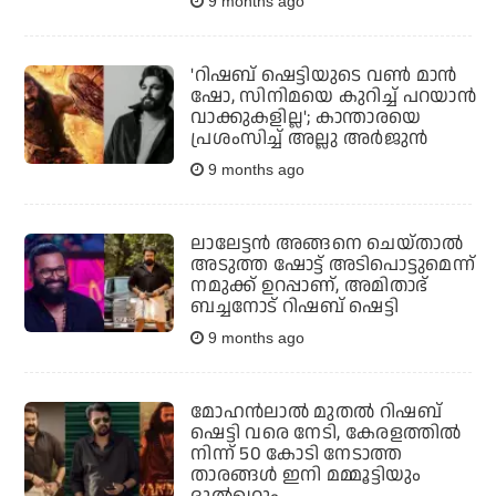
9 months ago
'റിഷബ് ഷെട്ടിയുടെ വണ്‍ മാന്‍
ഷോ, സിനിമയെ കുറിച്ച് പറയാന്‍
വാക്കുകളില്ല'; കാന്താരയെ
പ്രശംസിച്ച് അല്ലു അര്‍ജുന്‍
9 months ago
ലാലേട്ടന്‍ അങ്ങനെ ചെയ്താല്‍
അടുത്ത ഷോട്ട് അടിപൊട്ടുമെന്ന്
നമുക്ക് ഉറപ്പാണ്, അമിതാഭ്
ബച്ചനോട് റിഷബ് ഷെട്ടി
9 months ago
മോഹന്‍ലാല്‍ മുതല്‍ റിഷബ്
ഷെട്ടി വരെ നേടി, കേരളത്തില്‍
നിന്ന് 50 കോടി നേടാത്ത
താരങ്ങള്‍ ഇനി മമ്മൂട്ടിയും
ദുല്‍ഖറും