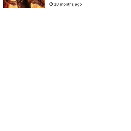
10 months ago
ഭൂതക്കോലത്തിന്റേത് വെറും
നിലവിളി മാത്രമല്ല, അതൊരു
പ്രസ്താവനയാണ്, സ്‌പെഷ്യല്‍
ഇഫക്ടൊന്നും അതിന്
കൊടുത്തിട്ടില്ല: റിഷബ് ഷെട്ടി
10 months ago
അന്ധവിശ്വാസങ്ങളെ
പിന്തുണക്കുന്ന സിനിമയാണ്
കാന്താരയെന്ന് പലരും
ആരോപിക്കുന്നു, അവരോട് ഒന്നേ
പറയാനുള്ളൂ: റിഷബ് ഷെട്ടി
10 months ago
ഷെട്ടി ഗ്യാങ്ങിലെ കാളക്കൂറ്റന്‍,