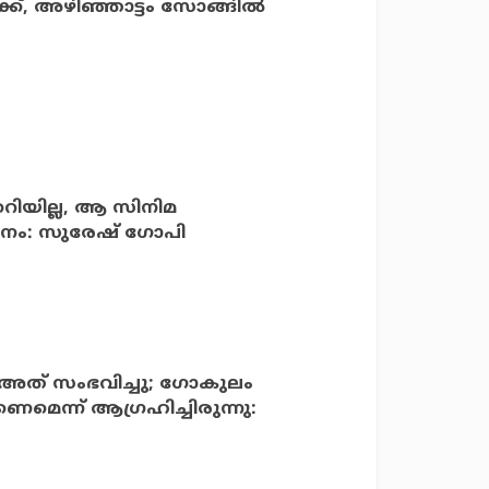
ക്ക്, അഴിഞ്ഞാട്ടം സോങ്ങില്‍
റിയില്ല, ആ സിനിമ
മാനം: സുരേഷ് ഗോപി
ള്‍ അത് സംഭവിച്ചു; ഗോകുലം
െന്ന് ആഗ്രഹിച്ചിരുന്നു: