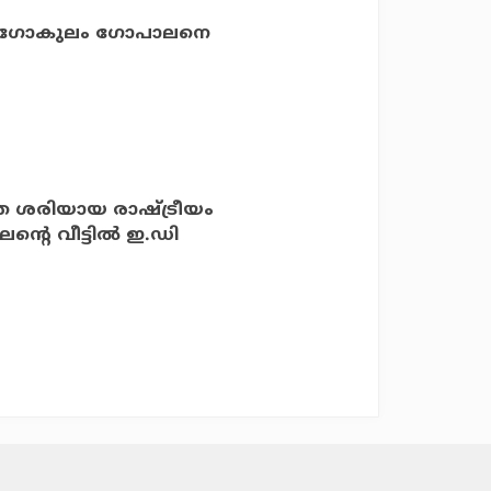
്ന്; ഗോകുലം ഗോപാലനെ
െ ശരിയായ രാഷ്ട്രീയം
െ വീട്ടില്‍ ഇ.ഡി