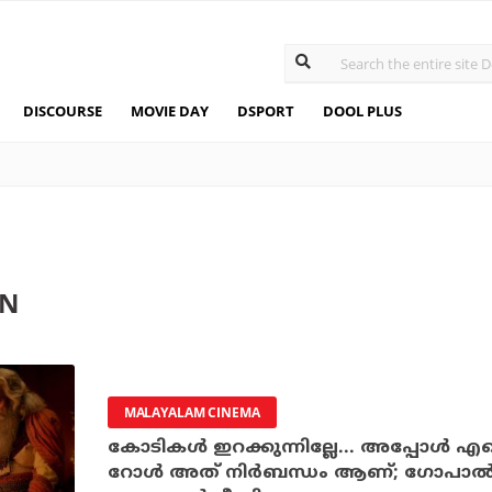
DISCOURSE
MOVIE DAY
DSPORT
DOOL PLUS
AN
MALAYALAM CINEMA
കോടികൾ ഇറക്കുന്നില്ലേ... അപ്പോൾ എ
റോൾ അത് നിർബന്ധം ആണ്; ഗോപാൽജി