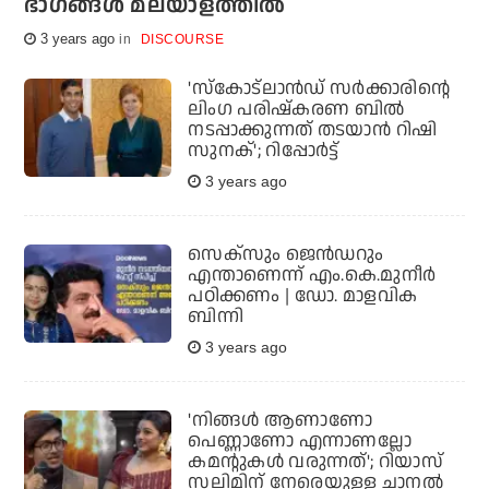
ഭാഗങ്ങള്‍ മലയാളത്തില്‍
3 years ago
DISCOURSE
'സ്‌കോട്‌ലാന്‍ഡ് സര്‍ക്കാരിന്റെ
ലിംഗ പരിഷ്‌കരണ ബില്‍
നടപ്പാക്കുന്നത് തടയാന്‍ റിഷി
സുനക്'; റിപ്പോര്‍ട്ട്
3 years ago
സെക്‌സും ജെന്‍ഡറും
എന്താണെന്ന് എം.കെ.മുനീര്‍
പഠിക്കണം | ഡോ. മാളവിക
ബിന്നി
3 years ago
'നിങ്ങള്‍ ആണാണോ
പെണ്ണാണോ എന്നാണല്ലോ
കമന്റുകള്‍ വരുന്നത്'; റിയാസ്
സലിമിന് നേരെയുള്ള ചാനല്‍