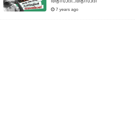
ആസാദീ...ആസാദീ
7 years ago
''ട്രാന്‍സ്‌ജെന്‍ഡെര്‍സിന്റെ കൂടെ
പോയാല്‍ 'കൂട്ടികൊടുക്കും',
എയ്ഡ്‌സ് പകരും'';
സ്റ്റേഷനിലെത്തിയ
ട്രാന്‍സ്‌ജെന്‍ഡേര്‍സിനോടും
പെണ്‍കുട്ടിയോടും
അപമര്യാദ്യയായി പെരുമാറി
എറണാകുളം പൊലീസ്
7 years ago
ആര്‍ത്തവത്തെ കുറിച്ചുള്ള കവിത
പോസ്റ്റ് ചെയ്തു; ക്രിസ്ത്യന്‍
പെണ്‍കുട്ടിക്ക് നേരെ
സംഘപരിവാര്‍ അനുകൂലികളുടെ
സൈബര്‍ ആക്രമണം
7 years ago