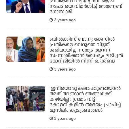
പ്രതികളെ വിട്ടയച്ച ബി.ജെ.പി
നടപടിയെ വിമര്‍ശിച്ച് അര്‍ണബ്
ഗോസ്വാമി
3 years ago
ബില്‍ക്കിസ് ബാനു കേസില്‍
പ്രതികളെ വെറുതെ വിട്ടത്
ശരിയായില്ല, സത്യം തുറന്ന്
സംസാരിക്കാന്‍ ധൈര്യം ലഭിച്ചത്
മോദിജിയില്‍ നിന്ന്: ഖുശ്ബു
3 years ago
'ഇനിയൊരു കലാപമുണ്ടായാല്‍
അത് താങ്ങാന്‍ ഞങ്ങള്‍ക്ക്
കഴിയില്ല'; ഗ്രാമം വിട്ട്
കോളനികളില്‍ അഭയം പ്രാപിച്ച്
മുസ്‌ലിം കുടുംബങ്ങള്‍
3 years ago