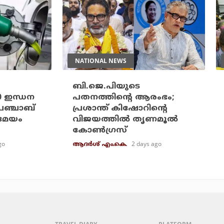
NATIONAL NEWS
ബി.ജെ.പിയുടെ
20 ഇന്ധന
പതനത്തിന്റെ ആരംഭം;
പഞ്ചാബ്
പ്രശാന്ത് കിഷോറിന്റെ
രമേയം
വിജയത്തില്‍ തൃണമൂല്‍
കോണ്‍ഗ്രസ്
go
2 days ago
ആദർശ് എം.കെ.