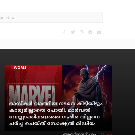
WORLD CINEMA
ഓസ്‌കര്‍ വാങ്ങിയ നടനെ കിട്ടിയിട്ടും
കാര്യമില്ലാതെ പോയി, മാര്‍വല്‍
വേസ്റ്റാക്കിക്കളഞ്ഞ ഗംഭീര വില്ലനെ
ചര്‍ച്ച ചെയ്ത് സോഷ്യല്‍ മീഡിയ
27 min
അമര്‍നാഥ് എം.