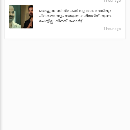
1 hour ago
ചെയ്യുന്ന സിനിമകൾ നല്ലതാണെങ്കിലും
ചിലതൊന്നും നമ്മുടെ കരിയറിന് ഗുണം
ചെയ്യില്ല: വിനയ് ഫോർട്ട്
1 hour ago