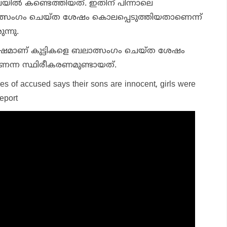
ലയില്‍ കണ്ടെത്തിയത്. ഇതിന് പിന്നാലെ
ാത്സംഗം ചെയ്ത ശേഷം കൊലപ്പെടുത്തിയതാണെന്ന്
ന്നു.
ിന് ശേഷമാണ് കുട്ടികളെ ബലാത്സംഗം ചെയ്ത ശേഷം
െന്ന സ്ഥിരീകരണമുണ്ടായത്.
ies of accused says their sons are innocent, girls were
eport