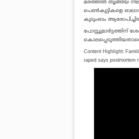
മരത്തില്‍ തൂങ്ങിയ നി
പെണ്‍കുട്ടികളെ ബല
കുടുംബം ആരോപിച്ചിരു
പോസ്റ്റുമാര്‍ട്ടത്ത
കൊലപ്പെടുത്തിയതാണ
Content Highlight: Famil
raped says postmortem r