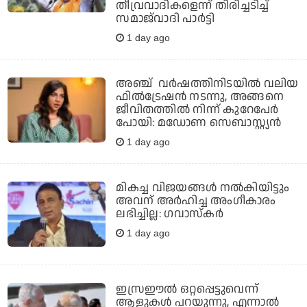
തീവ്രവാദികളെന്ന് തിരിച്ചടിച്ച്
സമാജ്‌വാദി പാര്‍ട്ടി
1 day ago
അഞ്ച് വർഷത്തിനിടയിൽ വലിയ
ഫിൽട്രേഷൻ നടന്നു, അങ്ങനെ
ജീവിതത്തിൽ നിന്ന് കുറേപേർ
പോയി: മഡോണ സെബാസ്റ്റ്യൻ
1 day ago
മികച്ച വിജയങ്ങൾ നൽകിയിട്ടും
അവന് അർഹിച്ച അംഗീകാരം
ലഭിച്ചില്ല: ഗവാസ്‌കർ
1 day ago
ഇസ്രഈല്‍ ഒറ്റപ്പെട്ടുവെന്ന്
ആളുകള്‍ പറയുന്നു, എന്നാല്‍