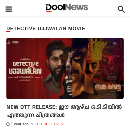
DETECTIVE UJJWALAN MOVIE
NEW OTT RELEASE: ഈ ആഴ്ച ഒ.ടി.ടിയിൽ
എത്തുന്ന ചിത്രങ്ങൾ
1 year ago
OTT RELEASES