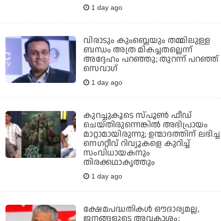
1 day ago
വിരാടും കുംബ്ലെയും തമ്മിലുള്ള
ബന്ധം അത്ര മികച്ചതല്ലെന്ന്
അദ്ദേഹം പറഞ്ഞു; തുറന്ന് പറഞ്ഞ്
സെവാഗ്
1 day ago
കുറച്ചുകൂടെ സ്പൂണ്‍ ഫീഡ്
ചെയ്തിരുന്നെങ്കില്‍ അഭിപ്രായം
മാറ്റാമായിരുന്നു; ഉന്മാദത്തിന് ലഭിച്ച
നെഗറ്റീവ് റിവ്യൂകളെ കുറിച്ച്
സംവിധായകനും
തിരക്കഥാകൃത്തും
1 day ago
ക്ഷേമപദ്ധതികള്‍ ഔദാര്യമല്ല,
ജനങ്ങളുടെ അവകാശം;