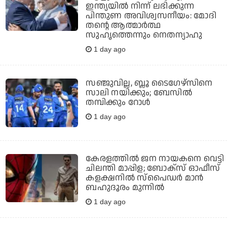
ഇന്ത്യയില്‍ നിന്ന് ലഭിക്കുന്ന
പിന്തുണ അവിശ്വസനീയം: മോദി
തന്റെ ആത്മാര്‍ത്ഥ
സുഹൃത്തെന്നും നെതന്യാഹു
1 day ago
സഞ്ജുവില്ല, ബ്ലൂ ടൈഗേഴ്‌സിനെ
സാലി നയിക്കും; ബേസില്‍
തമ്പിക്കും റോള്‍
1 day ago
കേരളത്തില്‍ ജന നായകനെ വെട്ടി
ചിലന്തി മാപ്പിള; ബോക്‌സ് ഓഫീസ്
കളക്ഷനില്‍ സ്‌പൈഡര്‍ മാന്‍
ബഹുദൂരം മുന്നില്‍
1 day ago