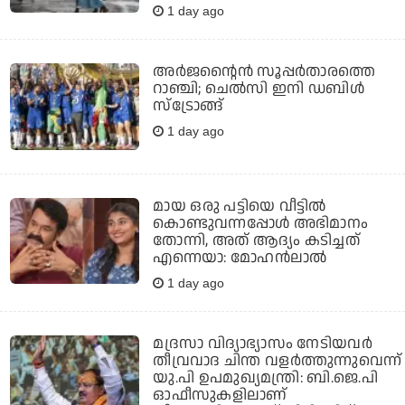
1 day ago
അർജന്റൈൻ സൂപ്പർതാരത്തെ
റാഞ്ചി; ചെൽസി ഇനി ഡബിൾ
സ്ട്രോങ്ങ്
1 day ago
മായ ഒരു പട്ടിയെ വീട്ടില്‍
കൊണ്ടുവന്നപ്പോള്‍ അഭിമാനം
തോന്നി, അത് ആദ്യം കടിച്ചത്
എന്നെയാ: മോഹന്‍ലാല്‍
1 day ago
മദ്രസാ വിദ്യാഭ്യാസം നേടിയവര്‍
തീവ്രവാദ ചിന്ത വളര്‍ത്തുന്നുവെന്ന്
യു.പി ഉപമുഖ്യമന്ത്രി: ബി.ജെ.പി
ഓഫീസുകളിലാണ്