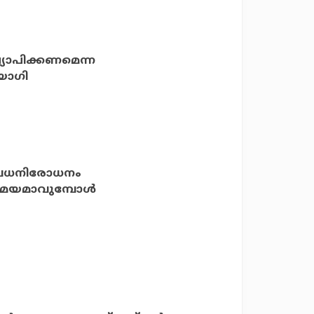
യാപിക്കണമെന്ന
 യോഗി
ോവധനിരോധനം
 സമയമാവുമ്പോള്‍