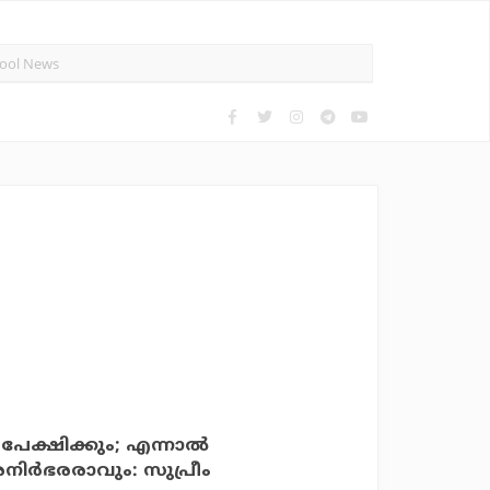
ക്ഷിക്കും; എന്നാല്‍
ിര്‍ഭരരാവും: സുപ്രീം