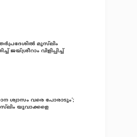
്‍പ്രദേശില്‍ മുസ്‌ലിം
ച് ജയ്ശ്രീറാം വിളിപ്പിച്ച്
ന ശ്വാസം വരെ പോരാടും';
സ്‌ലിം യുവാക്കളെ