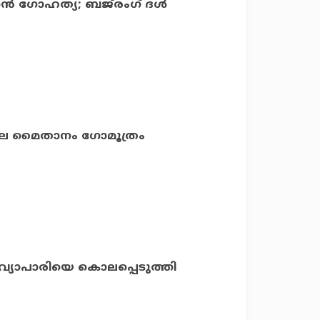
ാന്‍ ഗോഹത്യ; ബജ്‌രംഗ് ദള്‍
ലെ മൈതാനം ഗോമൂത്രം
വ്യാപാരിയെ കൊലപ്പെടുത്തി ​