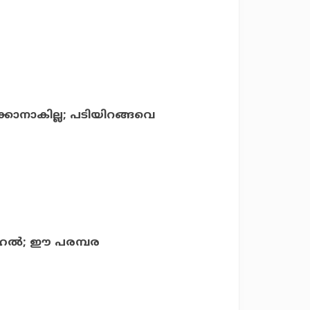
റക്കാനാകില്ല; പടിയിറങ്ങവെ
 ചഹല്‍; ഈ പരമ്പര