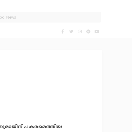
; ഋതുരാജിന് പകരമെത്തിയ