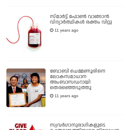
സ്മാര്‍ട്ട് ഫോണ്‍ വാങ്ങാന്‍
വിദ്യാര്‍ത്ഥികള്‍ രക്തം വിറ്റു
11 years ago
ബോബി ചെമ്മണൂരിനെ
ലോകസമാധാന
അംബാസഡറായി
തെരഞ്ഞെടുത്തു
11 years ago
സ്വവര്‍ഗാനുരാഗികളുടെ