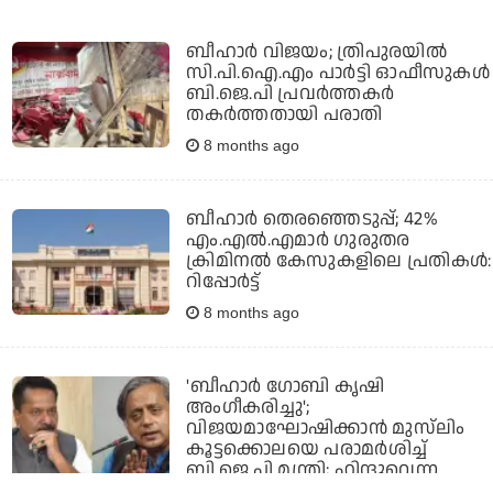
ബീഹാര്‍ വിജയം; ത്രിപുരയില്‍
സി.പി.ഐ.എം പാര്‍ട്ടി ഓഫീസുകള്‍
ബി.ജെ.പി പ്രവര്‍ത്തകര്‍
തകര്‍ത്തതായി പരാതി
8 months ago
ബീഹാർ തെരഞ്ഞെടുപ്പ്; 42%
എം.എൽ.എമാർ ഗുരുതര
ക്രിമിനൽ കേസുകളിലെ പ്രതികൾ:
റിപ്പോർട്ട്
8 months ago
'ബീഹാര്‍ ഗോബി കൃഷി
അംഗീകരിച്ചു';
വിജയമാഘോഷിക്കാന്‍ മുസ്‌ലിം
കൂട്ടക്കൊലയെ പരാമര്‍ശിച്ച്
ബി.ജെ.പി മന്ത്രി; ഹിന്ദുവെന്ന
നിലയില്‍ പ്രതികരിച്ച് തരൂര്‍