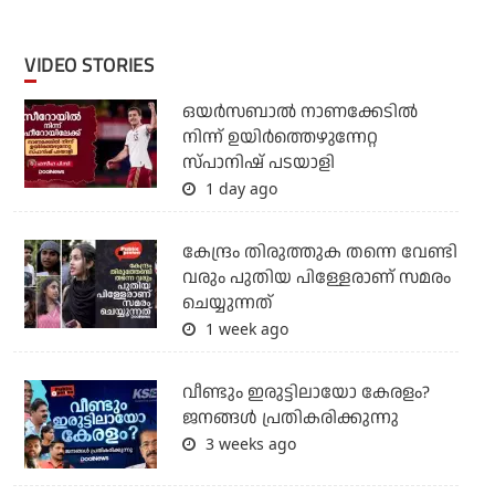
VIDEO STORIES
ഒയര്‍സബാൽ നാണക്കേടിൽ
നിന്ന് ഉയിർത്തെഴുന്നേറ്റ
സ്പാനിഷ് പടയാളി
1 day ago
കേന്ദ്രം തിരുത്തുക തന്നെ വേണ്ടി
വരും പുതിയ പിള്ളേരാണ് സമരം
ചെയ്യുന്നത്
1 week ago
വീണ്ടും ഇരുട്ടിലായോ കേരളം?
ജനങ്ങൾ പ്രതികരിക്കുന്നു
3 weeks ago