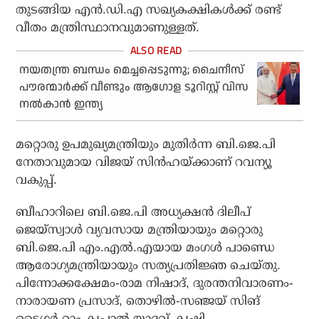
തുടങ്ങിയ എന്‍.ഡി.എ സഖ്യകക്ഷികള്‍ക്ക് രണ്ട്
വീതം മന്ത്രിസ്ഥാനവുമാണുള്ളത്.
നയതന്ത്ര ബന്ധം മെച്ചപ്പെടുന്നു; ചൈനീസ്
പൗരന്മാര്‍ക്ക് വീണ്ടും ആഗോള ടൂറിസ്റ്റ് വിസ
നല്‍കാന്‍ ഇന്ത്യ
മറ്റൊരു ഉപമുഖ്യമന്ത്രിയും മുതിര്‍ന്ന ബി.ജെ.പി
നേതാവുമായ വിജയ് സിന്‍ഹയ്ക്കാണ് റവന്യൂ
വകുപ്പ്.
ബീഹാറിലെ ബി.ജെ.പി അധ്യക്ഷന്‍ ദിലീപ്
ജെയ്‌സ്വാള്‍ വ്യവസായ മന്ത്രിയായും മറ്റൊരു
ബി.ജെ.പി എം.എല്‍.എയായ മംഗള്‍ പാണ്ഡെ
ആരോഗ്യമന്ത്രിയായും സത്യപ്രതിജ്ഞ ചെയ്തു.
പിന്നോക്കക്ഷേമം-രാമ നിഷാദ്, ദുരന്തനിവാരണം-
നാരായണ പ്രസാദ്, തൊഴില്‍-സഞ്ജയ് സിങ്
ടൈഗര്‍ റാം കൃപാല്‍ യാദവ്-കൃഷി