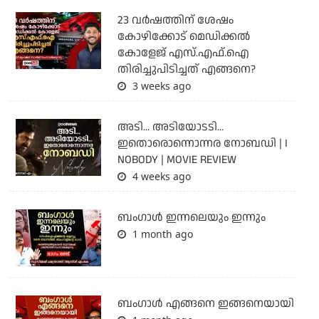
23 വർഷത്തിന് ശേഷം
കോഴിക്കോട് മെഡിക്കൽ
കോളേജ് എസ്.എഫ്.ഐ
തിരിച്ചുപിടിച്ചത് എങ്ങനെ?
3 weeks ago
അടി... അടിയോടടി...
ഇതൊരൊന്നൊന്നര നോബഡി | I
NOBODY | MOVIE REVIEW
4 weeks ago
ബംഗാള്‍ ഇന്നലെയും ഇന്നും
1 month ago
ബം​ഗാൾ എങ്ങനെ ഇങ്ങനെയായി