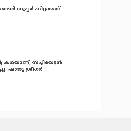
ങ്ങൾ സൂപ്പർ ഹിറ്റായത്
കഥയാണ്; സച്ചിയേട്ടന്‍
ചു: ഷാജു ശ്രീധര്‍