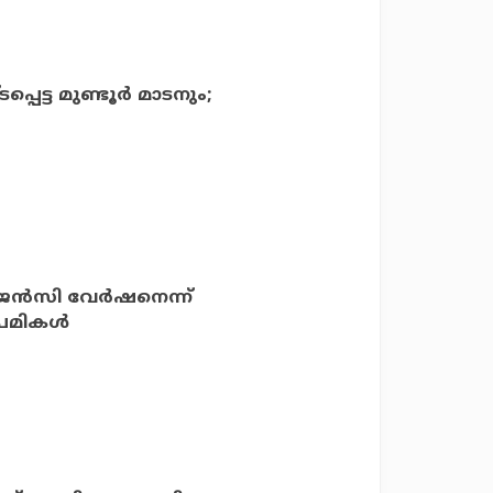
്പെട്ട മുണ്ടൂര്‍ മാടനും;
്‍സി വേര്‍ഷനെന്ന്
േമികള്‍