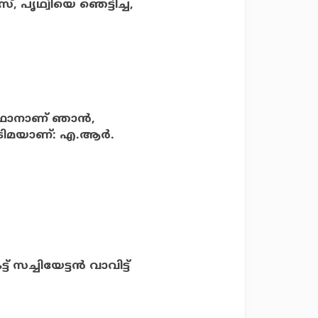
, പൃഥ്വിയെ ഞെട്ടിച്ച,
ാനാണ് ഞാന്‍,
ടിമയാണ്: എ.ആര്‍.
 സച്ചിയേട്ടൻ വാവിട്ട്