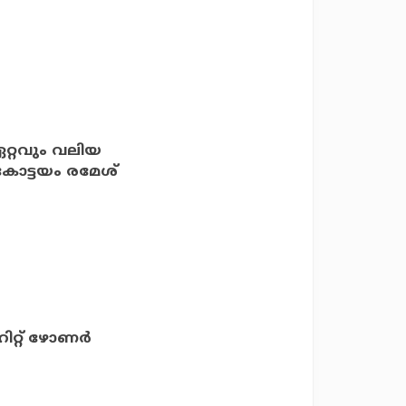
ഏറ്റവും വലിയ
 കോട്ടയം രമേശ്
്റ് ഴോണര്‍