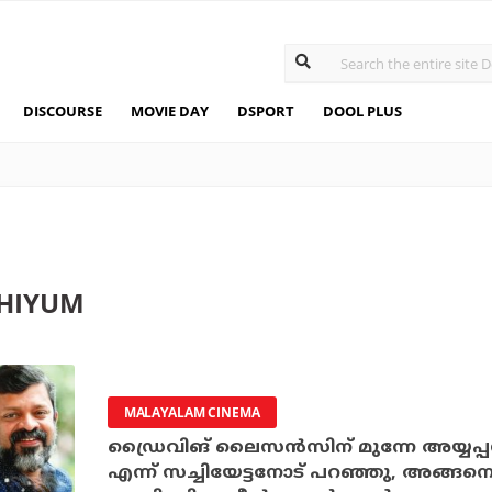
DISCOURSE
MOVIE DAY
DSPORT
DOOL PLUS
HIYUM
MALAYALAM CINEMA
ഡ്രൈവിങ് ലൈസന്‍സിന് മുന്നേ അയ്യപ്
എന്ന് സച്ചിയേട്ടനോട് പറഞ്ഞു, അങ്ങ