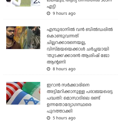
ലങ്കയും; ആദ്യ ദിനത്തില്‍ 363ന്
എട്ട്!
9 hours ago
എമ്പുരാനില്‍ വന്‍ ബില്‍ഡപ്പില്‍
കൊണ്ടുവന്നത്
ചില്ലറക്കാരനെയല്ല,
വിസ്മയയെക്കാള്‍ ചര്‍ച്ചയായി
'തുടക്ക'ക്കാരന്‍ ആശിഷ് ജോ
ആന്റണി
8 hours ago
ഇറാന്‍ സര്‍ക്കാരിനെ
അട്ടിമറിക്കാനുള്ള പരാജയപ്പെട്ട
പദ്ധതി: മൊസാദിലെ രണ്ട്
ഉന്നതോദ്യോഗസ്ഥരെ
പുറത്താക്കി
5 hours ago