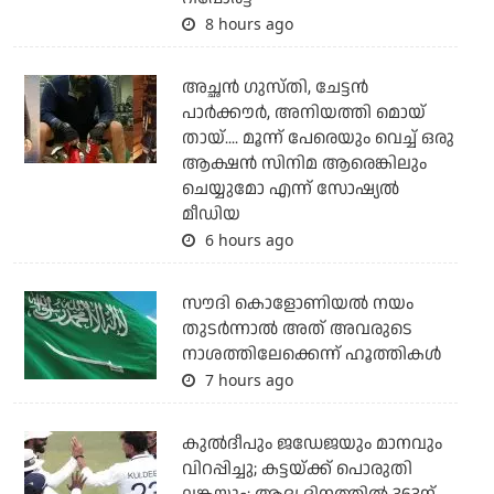
8 hours ago
അച്ഛന്‍ ഗുസ്തി, ചേട്ടന്‍
പാര്‍ക്കൗര്‍, അനിയത്തി മൊയ്
തായ്.... മൂന്ന് പേരെയും വെച്ച് ഒരു
ആക്ഷന്‍ സിനിമ ആരെങ്കിലും
ചെയ്യുമോ എന്ന് സോഷ്യല്‍
മീഡിയ
6 hours ago
സൗദി കൊളോണിയല്‍ നയം
തുടര്‍ന്നാല്‍ അത് അവരുടെ
നാശത്തിലേക്കെന്ന് ഹൂത്തികള്‍
7 hours ago
കുല്‍ദീപും ജഡേജയും മാനവും
വിറപ്പിച്ചു; കട്ടയ്ക്ക് പൊരുതി