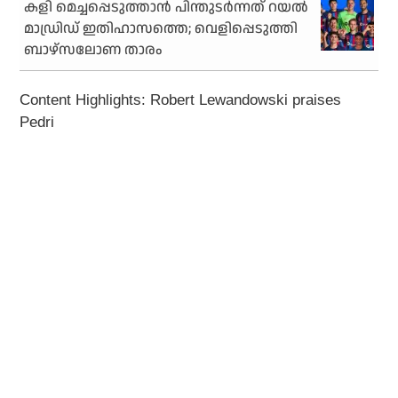
കളി മെച്ചപ്പെടുത്താന്‍ പിന്തുടര്‍ന്നത് റയല്‍
മാഡ്രിഡ് ഇതിഹാസത്തെ; വെളിപ്പെടുത്തി
ബാഴ്‌സലോണ താരം
Content Highlights: Robert Lewandowski praises
Pedri