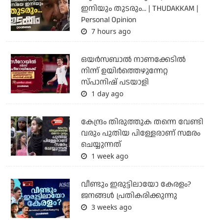
ഇനിയും തുടരും... | THUDAKKAM |
Personal Opinion
7 hours ago
ഒയര്‍സബാൽ നാണക്കേടിൽ
നിന്ന് ഉയിർത്തെഴുന്നേറ്റ
സ്പാനിഷ് പടയാളി
1 day ago
കേന്ദ്രം തിരുത്തുക തന്നെ വേണ്ടി
വരും പുതിയ പിള്ളേരാണ് സമരം
ചെയ്യുന്നത്
1 week ago
വീണ്ടും ഇരുട്ടിലായോ കേരളം?
ജനങ്ങൾ പ്രതികരിക്കുന്നു
3 weeks ago