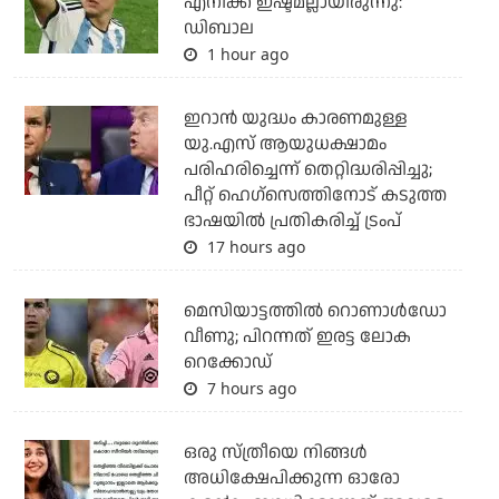
എനിക്ക് ഇഷ്ടമല്ലായിരുന്നു:
ഡിബാല
1 hour ago
ഇറാന്‍ യുദ്ധം കാരണമുള്ള
യു.എസ് ആയുധക്ഷാമം
പരിഹരിച്ചെന്ന് തെറ്റിദ്ധരിപ്പിച്ചു;
പീറ്റ് ഹെഗ്‌സെത്തിനോട് കടുത്ത
ഭാഷയില്‍ പ്രതികരിച്ച് ട്രംപ്
17 hours ago
മെസിയാട്ടത്തില്‍ റൊണാള്‍ഡോ
വീണു; പിറന്നത് ഇരട്ട ലോക
റെക്കോഡ്
7 hours ago
ഒരു സ്ത്രീയെ നിങ്ങള്‍
അധിക്ഷേപിക്കുന്ന ഓരോ