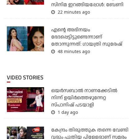
സിനിമ ഇറങ്ങിയപ്പോൾ: ബേണി
22 minutes ago
എന്റെ അഭിനയം
ഭേദപ്പെട്ടിട്ടുണ്ടെന്നാണ്
തോന്നുന്നത്: ഗായത്രി സുരേഷ്
48 minutes ago
VIDEO STORIES
ഒയര്‍സബാൽ നാണക്കേടിൽ
നിന്ന് ഉയിർത്തെഴുന്നേറ്റ
സ്പാനിഷ് പടയാളി
1 day ago
കേന്ദ്രം തിരുത്തുക തന്നെ വേണ്ടി
വരും പുതിയ പിള്ളേരാണ് സമരം