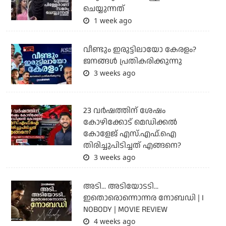
ചെയ്യുന്നത്
1 week ago
വീണ്ടും ഇരുട്ടിലായോ കേരളം?
ജനങ്ങൾ പ്രതികരിക്കുന്നു
3 weeks ago
23 വർഷത്തിന് ശേഷം
കോഴിക്കോട് മെഡിക്കൽ
കോളേജ് എസ്.എഫ്.ഐ
തിരിച്ചുപിടിച്ചത് എങ്ങനെ?
3 weeks ago
അടി... അടിയോടടി...
ഇതൊരൊന്നൊന്നര നോബഡി | I
NOBODY | MOVIE REVIEW
4 weeks ago