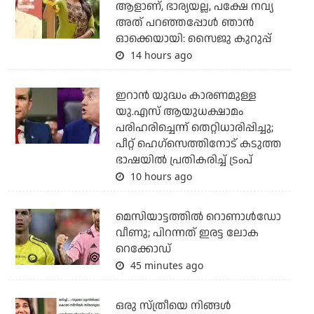
ആളാണ്, ഭാര്യയല്ല, പക്ഷേ നവ്യ
അത് പറഞ്ഞപ്പോള്‍ ഞാന്‍
ഓക്കെയായി: സൈജു കുറുപ്പ്
14 hours ago
ഇറാന്‍ യുദ്ധം കാരണമുള്ള
യു.എസ് ആയുധക്ഷാമം
പരിഹരിച്ചെന്ന് തെറ്റിധാരിപ്പിച്ചു;
പീറ്റ് ഹെഗ്‌സെത്തിനോട് കടുത്ത
ഭാഷയില്‍ പ്രതികരിച്ച് ട്രംപ്
10 hours ago
മെസിയാട്ടത്തില്‍ റൊണാള്‍ഡോ
വീണു; പിറന്നത് ഇരട്ട ലോക
റെക്കോഡ്
45 minutes ago
ഒരു സ്ത്രീയെ നിങ്ങള്‍