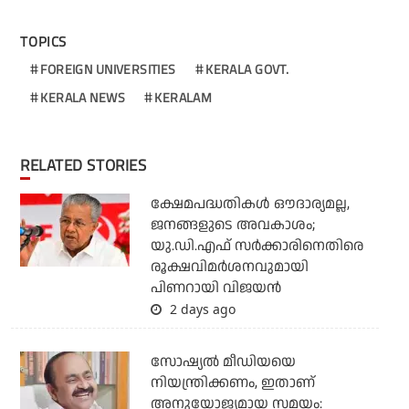
TOPICS
FOREIGN UNIVERSITIES
KERALA GOVT.
KERALA NEWS
KERALAM
RELATED STORIES
ക്ഷേമപദ്ധതികള്‍ ഔദാര്യമല്ല,
ജനങ്ങളുടെ അവകാശം;
യു.ഡി.എഫ് സര്‍ക്കാരിനെതിരെ
രൂക്ഷവിമര്‍ശനവുമായി
പിണറായി വിജയന്‍
2 days ago
സോഷ്യല്‍ മീഡിയയെ
നിയന്ത്രിക്കണം, ഇതാണ്
അനുയോജ്യമായ സമയം: