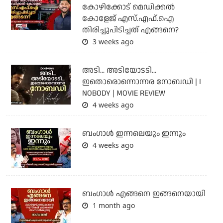
കോഴിക്കോട് മെഡിക്കൽ
കോളേജ് എസ്.എഫ്.ഐ
തിരിച്ചുപിടിച്ചത് എങ്ങനെ?
3 weeks ago
അടി... അടിയോടടി...
ഇതൊരൊന്നൊന്നര നോബഡി | I
NOBODY | MOVIE REVIEW
4 weeks ago
ബംഗാള്‍ ഇന്നലെയും ഇന്നും
4 weeks ago
ബം​ഗാൾ എങ്ങനെ ഇങ്ങനെയായി
1 month ago