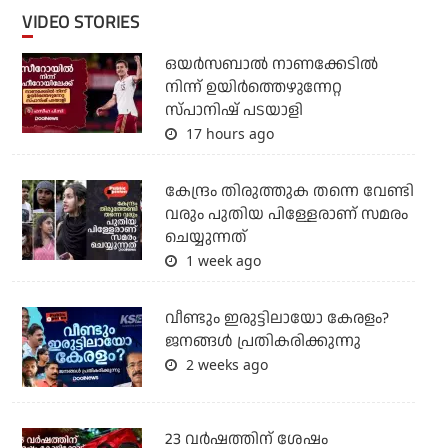
VIDEO STORIES
ഒയര്‍സബാൽ നാണക്കേടിൽ
നിന്ന് ഉയിർത്തെഴുന്നേറ്റ
സ്പാനിഷ് പടയാളി
17 hours ago
കേന്ദ്രം തിരുത്തുക തന്നെ വേണ്ടി
വരും പുതിയ പിള്ളേരാണ് സമരം
ചെയ്യുന്നത്
1 week ago
വീണ്ടും ഇരുട്ടിലായോ കേരളം?
ജനങ്ങൾ പ്രതികരിക്കുന്നു
2 weeks ago
23 വർഷത്തിന് ശേഷം