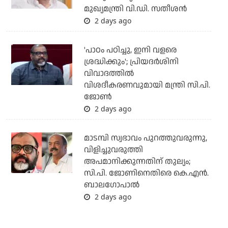
മുഖ്യമന്ത്രി വി.ഡി. സതീശന്‍
2 days ago
'പാഠം പഠിച്ചു, ഇനി വളരെ
ശ്രദ്ധിക്കും'; പ്രിയദര്‍ശിനി
വിവാദത്തില്‍
വിശദീകരണവുമായി മന്ത്രി സി.പി.
ജോണ്‍
2 days ago
മാടമ്പി സ്വഭാവം പുറത്തുവരുന്നു,
വിളിച്ചുവരുത്തി
അപമാനിക്കുന്നതിന് തുല്യം;
സി.പി. ജോണിനെതിരെ കെ.എന്‍.
ബാലഗോപാല്‍
2 days ago