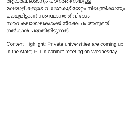
ആകര്‍ഷിക്കാനും പഠനത്തിനായുള്ള
മലയാളികളുടെ വിദേശകുടിയേറ്റം നിയന്ത്രിക്കാനും
ലക്ഷ്യമിട്ടാണ് സംസ്ഥാനത്ത് വിദേശ
സര്‍വകലാശാലകള്‍ക്ക് നിക്ഷേപം അനുമതി
നൽകാൻ പദ്ധതിയിടുന്നത്.
Content Highlight: Private universities are coming up
in the state; Bill in cabinet meeting on Wednesday