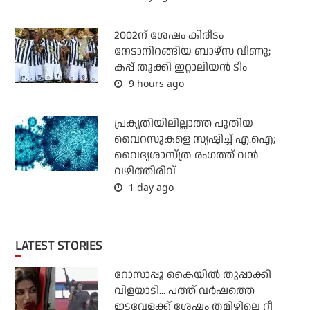
2002ന് ശേഷം കിരീടം
നേടാനിറങ്ങിയ ബാഴ്സ വീണു;
കപ്പ് തൂക്കി ഇറ്റാലിയൻ ടീം
9 hours ago
പ്രകൃതിയിലില്ലാത്ത പുതിയ
വൈറസുകളെ സൃഷ്ടിച്ച് എ.ഐ;
വൈദ്യശാസ്ത്ര രംഗത്ത് വന്‍
വഴിത്തിരിവ്
1 day ago
LATEST STORIES
റോസാപ്പൂ കൈയില്‍ തുപ്പാക്കി
വിളയാടി... പത്ത് വര്‍ഷത്തെ
ഇടവേളക്ക് ശേഷം തമിഴിലെ റീ