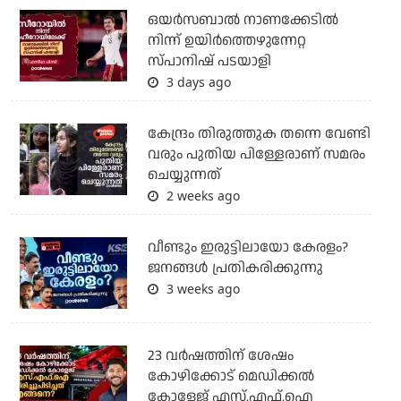
ഒയര്‍സബാൽ നാണക്കേടിൽ
നിന്ന് ഉയിർത്തെഴുന്നേറ്റ
സ്പാനിഷ് പടയാളി
3 days ago
കേന്ദ്രം തിരുത്തുക തന്നെ വേണ്ടി
വരും പുതിയ പിള്ളേരാണ് സമരം
ചെയ്യുന്നത്
2 weeks ago
വീണ്ടും ഇരുട്ടിലായോ കേരളം?
ജനങ്ങൾ പ്രതികരിക്കുന്നു
3 weeks ago
23 വർഷത്തിന് ശേഷം
കോഴിക്കോട് മെഡിക്കൽ
കോളേജ് എസ്.എഫ്.ഐ