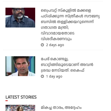
പ്രൈവറ്റ് സ്‌കൂളില്‍ മക്കളെ
പഠിപ്പിക്കുന്ന സ്ത്രീകള്‍ സൗജന്യ
ബസില്‍ തള്ളിക്കയറുന്നെന്ന്
ഗതാഗത മന്ത്രി;
വിവാദമായതോടെ
വിശദീകരണവും
2 days ago
പേര് കൊണ്ടല്ല,
ബാറ്റിങ്ങിലൂടെയാണ് അവൻ
ശ്രദ്ധ നേടിയത്: കൈഫ്
1 day ago
LATEST STORIES
മികച്ച താരം, അദ്ദേഹം