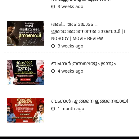
3 weeks ago
അടി... അടിയോടടി...
ഇതൊരൊന്നൊന്നര നോബഡി | I
NOBODY | MOVIE REVIEW
3 weeks ago
ബംഗാള്‍ ഇന്നലെയും ഇന്നും
4 weeks ago
ബം​ഗാൾ എങ്ങനെ ഇങ്ങനെയായി
1 month ago