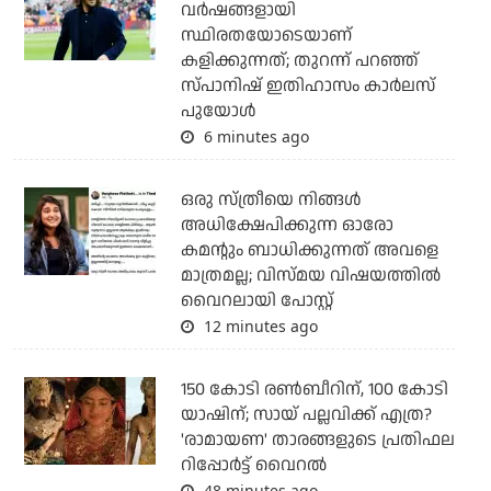
വര്‍ഷങ്ങളായി
സ്ഥിരതയോടെയാണ്
കളിക്കുന്നത്; തുറന്ന് പറഞ്ഞ്
സ്പാനിഷ് ഇതിഹാസം കാര്‍ലസ്
പുയോള്‍
6 minutes ago
ഒരു സ്ത്രീയെ നിങ്ങള്‍
അധിക്ഷേപിക്കുന്ന ഓരോ
കമന്റും ബാധിക്കുന്നത് അവളെ
മാത്രമല്ല; വിസ്മയ വിഷയത്തില്‍
വൈറലായി പോസ്റ്റ്
12 minutes ago
150 കോടി രൺബീറിന്, 100 കോടി
യാഷിന്; സായ് പല്ലവിക്ക് എത്ര?
'രാമായണ' താരങ്ങളുടെ പ്രതിഫല
റിപ്പോർട്ട് വൈറൽ
48 minutes ago